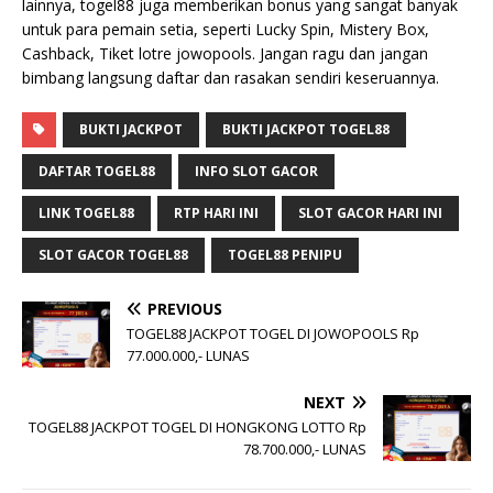
lainnya, togel88 juga memberikan bonus yang sangat banyak
untuk para pemain setia, seperti Lucky Spin, Mistery Box,
Cashback, Tiket lotre jowopools. Jangan ragu dan jangan
bimbang langsung daftar dan rasakan sendiri keseruannya.
BUKTI JACKPOT
BUKTI JACKPOT TOGEL88
DAFTAR TOGEL88
INFO SLOT GACOR
LINK TOGEL88
RTP HARI INI
SLOT GACOR HARI INI
SLOT GACOR TOGEL88
TOGEL88 PENIPU
PREVIOUS
TOGEL88 JACKPOT TOGEL DI JOWOPOOLS Rp
77.000.000,- LUNAS
NEXT
TOGEL88 JACKPOT TOGEL DI HONGKONG LOTTO Rp
78.700.000,- LUNAS