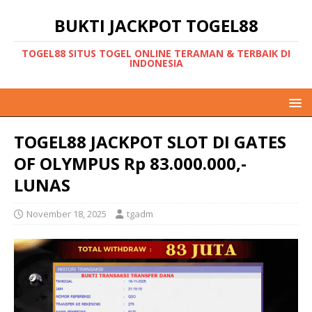
BUKTI JACKPOT TOGEL88
TOGEL88 SITUS TOGEL ONLINE TERAMAN & TERBAIK DI
INDONESIA
TOGEL88 JACKPOT SLOT DI GATES
OF OLYMPUS Rp 83.000.000,-
LUNAS
November 18, 2025
tgadm