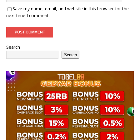
Save my name, email, and website in this browser for the
next time I comment.
Search
Search