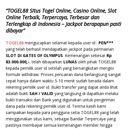
“TOGEL88 Situs Togel Online, Casino Online, Slot
Online Terbaik, Terpercaya, Terbesar dan
Terlengkap di Indonesia – Jackpot berapapun pasti
dibayar”
TOGEL88
mengucapkan selamat kepada user id :
PEN***
yang telah berhasil mendapatkan jackpot pada permainan
SLOT DI GATES OF OLYMPUS
. Kemenangan sebesar
Rp
83.000.000,-.
telah dibayarkan
LUNAS
oleh pihak TOGEL88
kepada pemilik user id setelah yang bersangkutan mengisi
formulir withdraw. Proses pencairan dana berlangsung sangat
cepat hanya dalam waktu 5-10 menit sudah berada dalam
rekening pemilik user id. Bukti transfer yang dapat anda lihat
adalah bukti
SAH / VALID
yang langsung di dapatkan melalui
bukti transaksi dari Bank yang digunakan untuk pengiriman
dana pada rekening pemilik user id. Terima kasih kami
sampaikan kepada para pengguna setia TOGEL88 yang telah
menggunakan situs kami, sebagai Bandar Terpercaya yang
pastinya membayar semua kemenangan member hingga