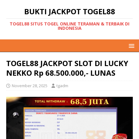
BUKTI JACKPOT TOGEL88
TOGEL88 SITUS TOGEL ONLINE TERAMAN & TERBAIK DI
INDONESIA
TOGEL88 JACKPOT SLOT DI LUCKY
NEKKO Rp 68.500.000,- LUNAS
November 28, 2025
tgadm