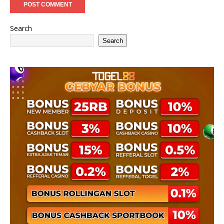
Search
Search