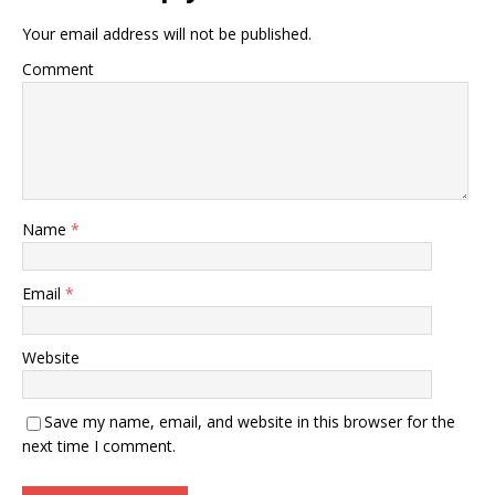
Your email address will not be published.
Comment
Name
*
Email
*
Website
Save my name, email, and website in this browser for the
next time I comment.