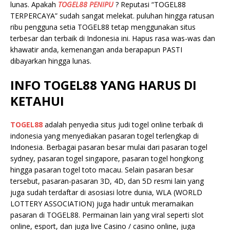
lunas. Apakah
TOGEL88 PENIPU
? Reputasi “TOGEL88
TERPERCAYA” sudah sangat melekat. puluhan hingga ratusan
ribu pengguna setia TOGEL88 tetap menggunakan situs
terbesar dan terbaik di Indonesia ini. Hapus rasa was-was dan
khawatir anda, kemenangan anda berapapun PASTI
dibayarkan hingga lunas.
INFO TOGEL88 YANG HARUS DI
KETAHUI
TOGEL88
adalah penyedia situs judi togel online terbaik di
indonesia yang menyediakan pasaran togel terlengkap di
Indonesia. Berbagai pasaran besar mulai dari pasaran togel
sydney, pasaran togel singapore, pasaran togel hongkong
hingga pasaran togel toto macau. Selain pasaran besar
tersebut, pasaran-pasaran 3D, 4D, dan 5D resmi lain yang
juga sudah terdaftar di asosiasi lotre dunia, WLA (WORLD
LOTTERY ASSOCIATION) juga hadir untuk meramaikan
pasaran di TOGEL88. Permainan lain yang viral seperti slot
online, esport, dan juga live Casino / casino online, juga