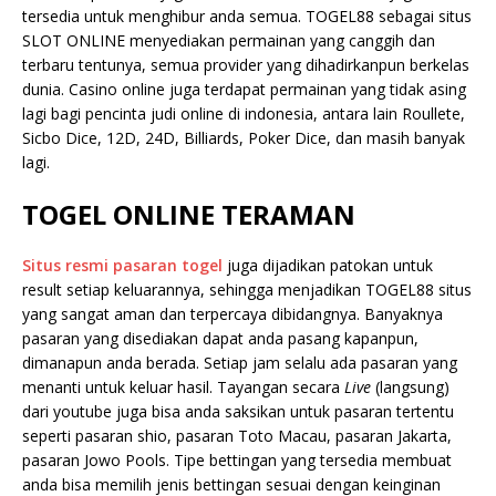
tersedia untuk menghibur anda semua. TOGEL88 sebagai situs
SLOT ONLINE menyediakan permainan yang canggih dan
terbaru tentunya, semua provider yang dihadirkanpun berkelas
dunia. Casino online juga terdapat permainan yang tidak asing
lagi bagi pencinta judi online di indonesia, antara lain Roullete,
Sicbo Dice, 12D, 24D, Billiards, Poker Dice, dan masih banyak
lagi.
TOGEL ONLINE TERAMAN
Situs resmi pasaran togel
juga dijadikan patokan untuk
result setiap keluarannya, sehingga menjadikan TOGEL88 situs
yang sangat aman dan terpercaya dibidangnya. Banyaknya
pasaran yang disediakan dapat anda pasang kapanpun,
dimanapun anda berada. Setiap jam selalu ada pasaran yang
menanti untuk keluar hasil. Tayangan secara
Live
(langsung)
dari youtube juga bisa anda saksikan untuk pasaran tertentu
seperti pasaran shio, pasaran Toto Macau, pasaran Jakarta,
pasaran Jowo Pools. Tipe bettingan yang tersedia membuat
anda bisa memilih jenis bettingan sesuai dengan keinginan