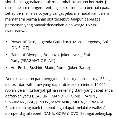
slot diselenggarakan untuk menambah keseruan bermain. Jika
masih belum mengerti tentang slot online, cara bermain pada
setiap permainan slot yang sangat jelas memudahkan dalam
memahami permaianan slot tersebut. Adapun beberapa
permainan yang banyak dimainkan oleh warga +62 ini
diantaranya adalah
Power of Odin, Legenda Gatotkaca, Mobile Legends, Bali (
IDN SLOT)
Gates of Olympus, Bonanza, Joker Jewels, Fruit
Party (PRAGMATIC PLAY )
Hot Fruits, Bushido Blade, Roma (Joker Game)
Demi kelancaran para pengguna situs togel online togel88 ini,
deposit dan withdraw yang dapat dilakukan minimal 10.000
rupiah. Selain itu banyak pilihan rekening Bank yang dapat anda
daftarkan yaitu BCA , BRI , MANDIRI , CIMB , PANIN ,
SINARMAS , BSI , JENIUS , MAYBANK , MEGA , PERMATA.
Selain rekening bank tersebut juga dapat melalui e-wallet /
dompet digital seperti DANA, GOPAY, OVO. Sebagai pelengkap