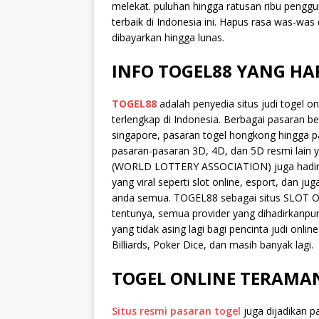
melekat. puluhan hingga ratusan ribu pengg
terbaik di Indonesia ini. Hapus rasa was-w
dibayarkan hingga lunas.
INFO TOGEL88 YANG HA
TOGEL88
adalah penyedia situs judi togel o
terlengkap di Indonesia. Berbagai pasaran be
singapore, pasaran togel hongkong hingga pa
pasaran-pasaran 3D, 4D, dan 5D resmi lain ya
(WORLD LOTTERY ASSOCIATION) juga hadir 
yang viral seperti slot online, esport, dan ju
anda semua. TOGEL88 sebagai situs SLOT O
tentunya, semua provider yang dihadirkanpun
yang tidak asing lagi bagi pencinta judi onlin
Billiards, Poker Dice, dan masih banyak lagi.
TOGEL ONLINE TERAMA
Situs resmi pasaran togel
juga dijadikan p