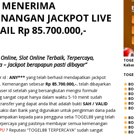
 MENERIMA
NANGAN JACKPOT LIVE
IL Rp 85.700.000,-
Online, Slot Online Terbaik, Terpercaya,
TOGE
a – Jackpot berapapun pasti dibayar”
Kaba
TOGEL
 id :
ANY***
yang telah berhasil mendapatkan jackpot
. Kemenangan sebesar
Rp 85.700.000,-.
telah dibayarkan
BO
BO
ser id setelah yang bersangkutan mengisi formulir
BO
ng sangat cepat hanya dalam waktu 5-10 menit sudah
BO
transfer yang dapat anda lihat adalah bukti
SAH / VALID
BO
BO
nsaksi dari Bank yang digunakan untuk pengiriman dana pada
i sampaikan kepada para pengguna setia TOGEL88 yang telah
BO
BO
Terpercaya yang pastinya membayar semua kemenangan
BO
IPU
? Reputasi “TOGEL88 TERPERCAYA” sudah sangat
BO