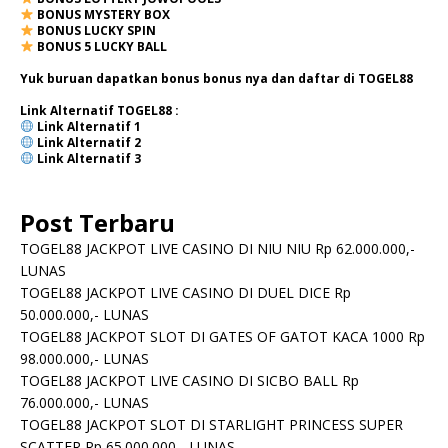
BONUS MYSTERY BOX
BONUS LUCKY SPIN
BONUS 5 LUCKY BALL
Yuk buruan dapatkan bonus bonus nya dan daftar di TOGEL88
Link Alternatif TOGEL88 :
Link Alternatif
1
Link Alternatif
2
Link Alternatif 3
Post Terbaru
TOGEL88 JACKPOT LIVE CASINO DI NIU NIU Rp 62.000.000,-
LUNAS
TOGEL88 JACKPOT LIVE CASINO DI DUEL DICE Rp
50.000.000,- LUNAS
TOGEL88 JACKPOT SLOT DI GATES OF GATOT KACA 1000 Rp
98.000.000,- LUNAS
TOGEL88 JACKPOT LIVE CASINO DI SICBO BALL Rp
76.000.000,- LUNAS
TOGEL88 JACKPOT SLOT DI STARLIGHT PRINCESS SUPER
SCATTER Rp 65.000.000,- LUNAS