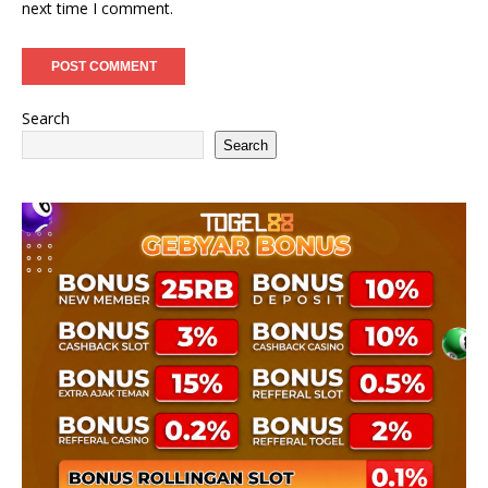
next time I comment.
Search
Search