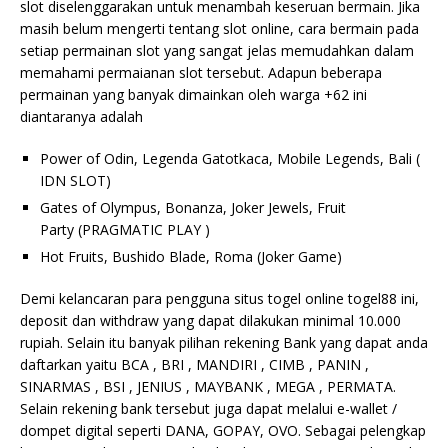
slot diselenggarakan untuk menambah keseruan bermain. Jika
masih belum mengerti tentang slot online, cara bermain pada
setiap permainan slot yang sangat jelas memudahkan dalam
memahami permaianan slot tersebut. Adapun beberapa
permainan yang banyak dimainkan oleh warga +62 ini
diantaranya adalah
Power of Odin, Legenda Gatotkaca, Mobile Legends, Bali (
IDN SLOT)
Gates of Olympus, Bonanza, Joker Jewels, Fruit
Party (PRAGMATIC PLAY )
Hot Fruits, Bushido Blade, Roma (Joker Game)
Demi kelancaran para pengguna situs togel online togel88 ini,
deposit dan withdraw yang dapat dilakukan minimal 10.000
rupiah. Selain itu banyak pilihan rekening Bank yang dapat anda
daftarkan yaitu BCA , BRI , MANDIRI , CIMB , PANIN ,
SINARMAS , BSI , JENIUS , MAYBANK , MEGA , PERMATA.
Selain rekening bank tersebut juga dapat melalui e-wallet /
dompet digital seperti DANA, GOPAY, OVO. Sebagai pelengkap