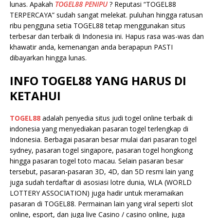
lunas. Apakah
TOGEL88 PENIPU
? Reputasi “TOGEL88
TERPERCAYA” sudah sangat melekat. puluhan hingga ratusan
ribu pengguna setia TOGEL88 tetap menggunakan situs
terbesar dan terbaik di Indonesia ini. Hapus rasa was-was dan
khawatir anda, kemenangan anda berapapun PASTI
dibayarkan hingga lunas.
INFO TOGEL88 YANG HARUS DI
KETAHUI
TOGEL88
adalah penyedia situs judi togel online terbaik di
indonesia yang menyediakan pasaran togel terlengkap di
Indonesia. Berbagai pasaran besar mulai dari pasaran togel
sydney, pasaran togel singapore, pasaran togel hongkong
hingga pasaran togel toto macau. Selain pasaran besar
tersebut, pasaran-pasaran 3D, 4D, dan 5D resmi lain yang
juga sudah terdaftar di asosiasi lotre dunia, WLA (WORLD
LOTTERY ASSOCIATION) juga hadir untuk meramaikan
pasaran di TOGEL88. Permainan lain yang viral seperti slot
online, esport, dan juga live Casino / casino online, juga