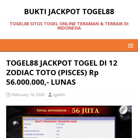
BUKTI JACKPOT TOGEL88
TOGEL88 SITUS TOGEL ONLINE TERAMAN & TERBAIK DI
INDONESIA
TOGEL88 JACKPOT TOGEL DI 12
ZODIAC TOTO (PISCES) Rp
56.000.000,- LUNAS
February 14, 2026
tgadm