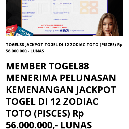
TOGEL88 JACKPOT TOGEL DI 12 ZODIAC TOTO (PISCES) Rp
56.000.000,- LUNAS
MEMBER TOGEL88
MENERIMA PELUNASAN
KEMENANGAN JACKPOT
TOGEL DI 12 ZODIAC
TOTO (PISCES) Rp
56.000.000,- LUNAS