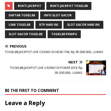
BUKTI JACKPOT
BUKTI JACKPOT TOGEL88
DAFTAR TOGEL88
INFO SLOT GACOR
LINK TOGEL88
RTP HARI INI
SLOT GACOR HARI INI
SLOT GACOR TOGEL88
TOGEL88 PENIPU
PREVIOUS
TOGEL88 JACKPOT LIVE CASINO DI HEAD TAIL Rp 95.000.000,- LUNAS
NEXT
TOGEL88 JACKPOT LIVE CASINO DI POKER DICE Rp
95.500.000,- LUNAS
BE THE FIRST TO COMMENT
Leave a Reply