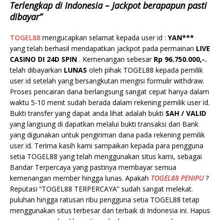
Terlengkap di Indonesia – Jackpot berapapun pasti
dibayar”
TOGEL88
mengucapkan selamat kepada user id :
YAN***
yang telah berhasil mendapatkan jackpot pada permainan
LIVE
CASINO DI 24D SPIN
. Kemenangan sebesar
Rp 96.750.000,-.
telah dibayarkan
LUNAS
oleh pihak TOGEL88 kepada pemilik
user id setelah yang bersangkutan mengisi formulir withdraw.
Proses pencairan dana berlangsung sangat cepat hanya dalam
waktu 5-10 menit sudah berada dalam rekening pemilik user id.
Bukti transfer yang dapat anda lihat adalah bukti
SAH / VALID
yang langsung di dapatkan melalui bukti transaksi dari Bank
yang digunakan untuk pengiriman dana pada rekening pemilik
user id. Terima kasih kami sampaikan kepada para pengguna
setia TOGEL88 yang telah menggunakan situs kami, sebagai
Bandar Terpercaya yang pastinya membayar semua
kemenangan member hingga lunas. Apakah
TOGEL88 PENIPU
?
Reputasi “TOGEL88 TERPERCAYA” sudah sangat melekat.
puluhan hingga ratusan ribu pengguna setia TOGEL88 tetap
menggunakan situs terbesar dan terbaik di Indonesia ini. Hapus