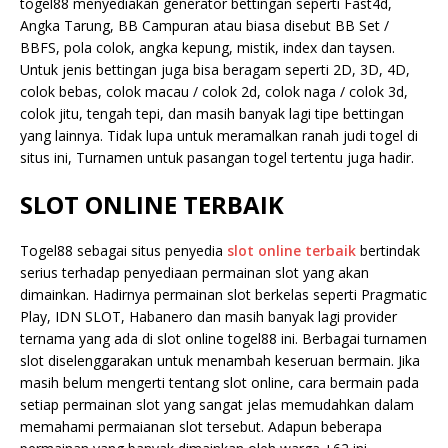
togel88 menyediakan generator bettingan seperti Fast4d,
Angka Tarung, BB Campuran atau biasa disebut BB Set /
BBFS, pola colok, angka kepung, mistik, index dan taysen.
Untuk jenis bettingan juga bisa beragam seperti 2D, 3D, 4D,
colok bebas, colok macau / colok 2d, colok naga / colok 3d,
colok jitu, tengah tepi, dan masih banyak lagi tipe bettingan
yang lainnya. Tidak lupa untuk meramalkan ranah judi togel di
situs ini, Turnamen untuk pasangan togel tertentu juga hadir.
SLOT ONLINE TERBAIK
Togel88 sebagai situs penyedia
slot online terbaik
bertindak
serius terhadap penyediaan permainan slot yang akan
dimainkan. Hadirnya permainan slot berkelas seperti Pragmatic
Play, IDN SLOT, Habanero dan masih banyak lagi provider
ternama yang ada di slot online togel88 ini. Berbagai turnamen
slot diselenggarakan untuk menambah keseruan bermain. Jika
masih belum mengerti tentang slot online, cara bermain pada
setiap permainan slot yang sangat jelas memudahkan dalam
memahami permaianan slot tersebut. Adapun beberapa