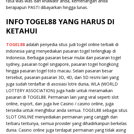
rasa was-was dan khawatir anda, kemenangan anda
berapapun PASTI dibayarkan hingga lunas.
INFO TOGEL88 YANG HARUS DI
KETAHUI
TOGEL88
adalah penyedia situs judi togel online terbaik di
indonesia yang menyediakan pasaran togel terlengkap di
Indonesia. Berbagai pasaran besar mulai dari pasaran togel
sydney, pasaran togel singapore, pasaran togel hongkong
hingga pasaran togel toto macau. Selain pasaran besar
tersebut, pasaran-pasaran 3D, 4D, dan 5D resmi lain yang
juga sudah terdaftar di asosiasi lotre dunia, WLA (WORLD
LOTTERY ASSOCIATION) juga hadir untuk meramaikan
pasaran di TOGEL88. Permainan lain yang viral seperti slot
online, esport, dan juga live Casino / casino online, juga
tersedia untuk menghibur anda semua. TOGEL88 sebagai situs
SLOT ONLINE menyediakan permainan yang canggih dan
terbaru tentunya, semua provider yang dihadirkanpun berkelas
dunia. Casino online juga terdapat permainan yang tidak asing