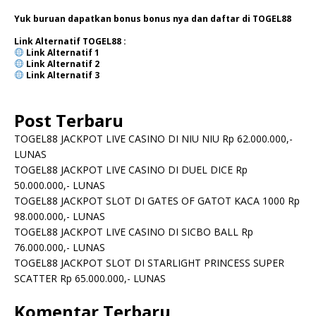
Yuk buruan dapatkan bonus bonus nya dan daftar di TOGEL88
Link Alternatif TOGEL88 :
Link Alternatif
1
Link Alternatif
2
Link Alternatif 3
Post Terbaru
TOGEL88 JACKPOT LIVE CASINO DI NIU NIU Rp 62.000.000,-
LUNAS
TOGEL88 JACKPOT LIVE CASINO DI DUEL DICE Rp
50.000.000,- LUNAS
TOGEL88 JACKPOT SLOT DI GATES OF GATOT KACA 1000 Rp
98.000.000,- LUNAS
TOGEL88 JACKPOT LIVE CASINO DI SICBO BALL Rp
76.000.000,- LUNAS
TOGEL88 JACKPOT SLOT DI STARLIGHT PRINCESS SUPER
SCATTER Rp 65.000.000,- LUNAS
Komentar Terbaru