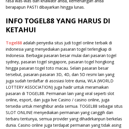
rasa was-was dan khawatir anda, kemenangan anda
berapapun PASTI dibayarkan hingga lunas.
INFO TOGEL88 YANG HARUS DI
KETAHUI
Togel88
adalah penyedia situs judi togel online terbaik di
indonesia yang menyediakan pasaran togel terlengkap di
Indonesia. Berbagai pasaran besar mulai dari pasaran togel
sydney, pasaran togel singapore, pasaran togel hongkong
hingga pasaran togel toto macau. Selain pasaran besar
tersebut, pasaran-pasaran 3D, 4D, dan 5D resmi lain yang
juga sudah terdaftar di asosiasi lotre dunia, WLA (WORLD
LOTTERY ASSOCIATION) juga hadir untuk meramaikan
pasaran di TOGEL88. Permainan lain yang viral seperti slot
online, esport, dan juga live Casino / casino online, juga
tersedia untuk menghibur anda semua. TOGEL88 sebagai situs
SLOT ONLINE menyediakan permainan yang canggih dan
terbaru tentunya, semua provider yang dihadirkanpun berkelas
dunia. Casino online juga terdapat permainan yang tidak asing