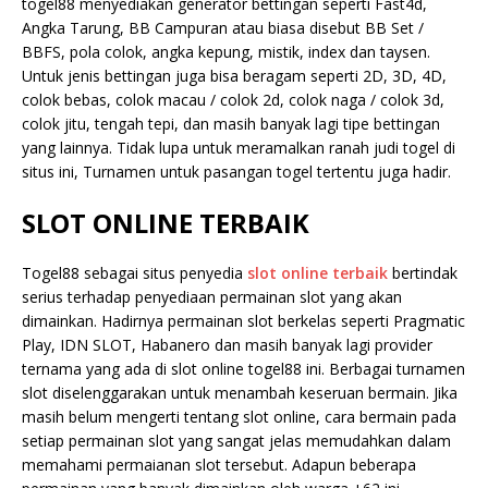
togel88 menyediakan generator bettingan seperti Fast4d,
Angka Tarung, BB Campuran atau biasa disebut BB Set /
BBFS, pola colok, angka kepung, mistik, index dan taysen.
Untuk jenis bettingan juga bisa beragam seperti 2D, 3D, 4D,
colok bebas, colok macau / colok 2d, colok naga / colok 3d,
colok jitu, tengah tepi, dan masih banyak lagi tipe bettingan
yang lainnya. Tidak lupa untuk meramalkan ranah judi togel di
situs ini, Turnamen untuk pasangan togel tertentu juga hadir.
SLOT ONLINE TERBAIK
Togel88 sebagai situs penyedia
slot online terbaik
bertindak
serius terhadap penyediaan permainan slot yang akan
dimainkan. Hadirnya permainan slot berkelas seperti Pragmatic
Play, IDN SLOT, Habanero dan masih banyak lagi provider
ternama yang ada di slot online togel88 ini. Berbagai turnamen
slot diselenggarakan untuk menambah keseruan bermain. Jika
masih belum mengerti tentang slot online, cara bermain pada
setiap permainan slot yang sangat jelas memudahkan dalam
memahami permaianan slot tersebut. Adapun beberapa