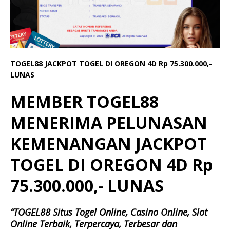
TOGEL88 JACKPOT TOGEL DI OREGON 4D
Rp 75.300.000,-
LUNAS
MEMBER TOGEL88
MENERIMA PELUNASAN
KEMENANGAN JACKPOT
TOGEL DI OREGON 4D Rp
75.300.000,- LUNAS
“TOGEL88 Situs Togel Online, Casino Online, Slot
Online Terbaik, Terpercaya, Terbesar dan