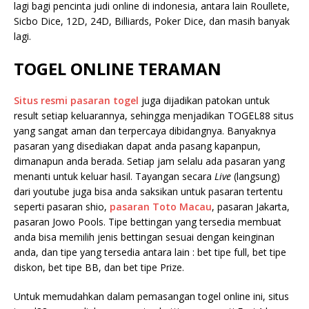
lagi bagi pencinta judi online di indonesia, antara lain Roullete,
Sicbo Dice, 12D, 24D, Billiards, Poker Dice, dan masih banyak
lagi.
TOGEL ONLINE TERAMAN
Situs resmi pasaran togel
juga dijadikan patokan untuk
result setiap keluarannya, sehingga menjadikan TOGEL88 situs
yang sangat aman dan terpercaya dibidangnya. Banyaknya
pasaran yang disediakan dapat anda pasang kapanpun,
dimanapun anda berada. Setiap jam selalu ada pasaran yang
menanti untuk keluar hasil. Tayangan secara
Live
(langsung)
dari youtube juga bisa anda saksikan untuk pasaran tertentu
seperti pasaran shio,
pasaran Toto Macau
, pasaran Jakarta,
pasaran Jowo Pools. Tipe bettingan yang tersedia membuat
anda bisa memilih jenis bettingan sesuai dengan keinginan
anda, dan tipe yang tersedia antara lain : bet tipe full, bet tipe
diskon, bet tipe BB, dan bet tipe Prize.
Untuk memudahkan dalam pemasangan togel online ini, situs