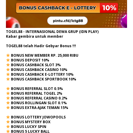
TOGEL88 - INTERNASIONAL DEWA GRUP (IDN PLAY)
Kabar gembira untuk member
TOGEL88 telah Hadir Gebyar Bonus !!!
BONUS NEW MEMBER RP. 25,000 RIBU
BONUS DEPOSIT 10%
BONUS CASHBACK SLOT 3%
BONUS CASHBACK CASINO 10%
BONUS CASHBACK E-LOTTERY 10%
BONUS CASHBACK SPORTBOOK 10%
BONUS REFERRAL SLOT 0.5%
BONUS REFERRAL TOGEL 2%
BONUS REFERRAL CASINO 0.2%
BONUS ROLLINGAN SLOT 0.1%
BONUS EXTRA AJAK TEMAN 15%
BONUS LOTTERY JOWOPOOLS
BONUS MYSTERY BOX
BONUS LUCKY SPIN
BONUS 5 LUCKY BALL