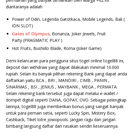
permainan yang banyak dimainkan oleh warga +62 ini
diantaranya adalah
Power of Odin, Legenda Gatotkaca, Mobile Legends, Bali (
IDN SLOT)
Gates of Olympus
, Bonanza, Joker Jewels, Fruit
Party (PRAGMATIC PLAY )
Hot Fruits, Bushido Blade, Roma (Joker Game)
Demi kelancaran para pengguna situs togel online togel88 ini,
deposit dan withdraw yang dapat dilakukan minimal 10.000
rupiah. Selain itu banyak pilihan rekening Bank yang dapat anda
daftarkan yaitu BCA , BRI , MANDIRI , CIMB , PANIN ,
SINARMAS , BSI , JENIUS , MAYBANK , MEGA , PERMATA.
Selain rekening bank tersebut juga dapat melalui e-wallet /
dompet digital seperti DANA, GOPAY, OVO. Sebagai pelengkap
lainnya, togel88 juga memberikan bonus yang sangat banyak
untuk para pemain setia, seperti Lucky Spin, Mistery Box,
Cashback, Tiket lotre jowopools. Jangan ragu dan jangan
bimbang langsung daftar dan rasakan sendiri keseruannya.