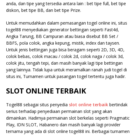
anda, dan tipe yang tersedia antara lain : bet tipe full, bet tipe
diskon, bet tipe BB, dan bet tipe Prize.
Untuk memudahkan dalam pemasangan togel online ini, situs
togel88 menyediakan generator bettingan seperti Fast4d,
Angka Tarung, BB Campuran atau biasa disebut BB Set /
BBFS, pola colok, angka kepung, mistik, index dan taysen.
Untuk jenis bettingan juga bisa beragam seperti 2D, 3D, 4D,
colok bebas, colok macau / colok 2d, colok naga / colok 3d,
colok jitu, tengah tepi, dan masih banyak lagi tipe bettingan
yang lainnya. Tidak lupa untuk meramalkan ranah judi togel di
situs ini, Turnamen untuk pasangan togel tertentu juga hadir.
SLOT ONLINE TERBAIK
Togel88 sebagai situs penyedia
slot online terbaik
bertindak
serius terhadap penyediaan permainan slot yang akan
dimainkan. Hadirnya permainan slot berkelas seperti Pragmatic
Play, IDN SLOT, Habanero dan masih banyak lagi provider
ternama yang ada di slot online togel88 ini. Berbagai turnamen