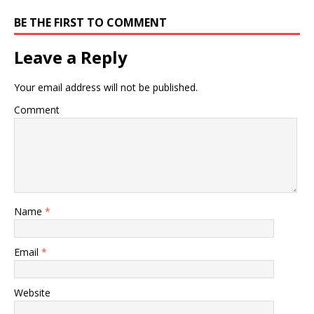
BE THE FIRST TO COMMENT
Leave a Reply
Your email address will not be published.
Comment
Name
*
Email
*
Website