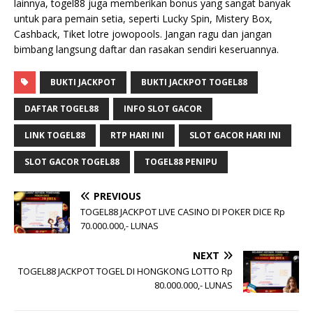
lainnya, togel88 juga memberikan bonus yang sangat banyak
untuk para pemain setia, seperti Lucky Spin, Mistery Box,
Cashback, Tiket lotre jowopools. Jangan ragu dan jangan
bimbang langsung daftar dan rasakan sendiri keseruannya.
BUKTI JACKPOT
BUKTI JACKPOT TOGEL88
DAFTAR TOGEL88
INFO SLOT GACOR
LINK TOGEL88
RTP HARI INI
SLOT GACOR HARI INI
SLOT GACOR TOGEL88
TOGEL88 PENIPU
PREVIOUS
TOGEL88 JACKPOT LIVE CASINO DI POKER DICE Rp
70.000.000,- LUNAS
NEXT
TOGEL88 JACKPOT TOGEL DI HONGKONG LOTTO Rp
80.000.000,- LUNAS