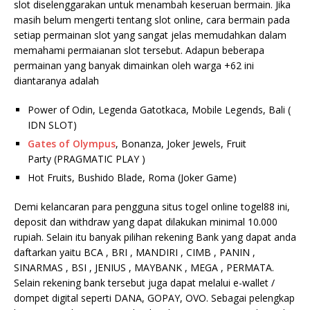
slot diselenggarakan untuk menambah keseruan bermain. Jika
masih belum mengerti tentang slot online, cara bermain pada
setiap permainan slot yang sangat jelas memudahkan dalam
memahami permaianan slot tersebut. Adapun beberapa
permainan yang banyak dimainkan oleh warga +62 ini
diantaranya adalah
Power of Odin, Legenda Gatotkaca, Mobile Legends, Bali (
IDN SLOT)
Gates of Olympus
, Bonanza, Joker Jewels, Fruit
Party (PRAGMATIC PLAY )
Hot Fruits, Bushido Blade, Roma (Joker Game)
Demi kelancaran para pengguna situs togel online togel88 ini,
deposit dan withdraw yang dapat dilakukan minimal 10.000
rupiah. Selain itu banyak pilihan rekening Bank yang dapat anda
daftarkan yaitu BCA , BRI , MANDIRI , CIMB , PANIN ,
SINARMAS , BSI , JENIUS , MAYBANK , MEGA , PERMATA.
Selain rekening bank tersebut juga dapat melalui e-wallet /
dompet digital seperti DANA, GOPAY, OVO. Sebagai pelengkap