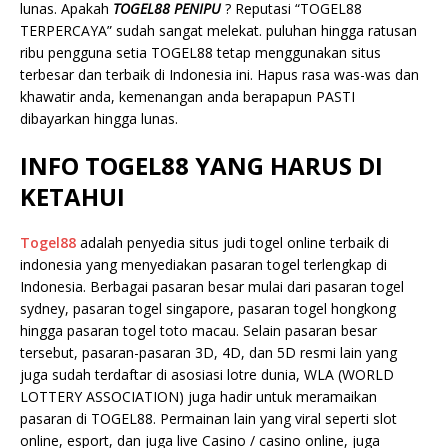
lunas. Apakah
TOGEL88 PENIPU
? Reputasi “TOGEL88
TERPERCAYA” sudah sangat melekat. puluhan hingga ratusan
ribu pengguna setia TOGEL88 tetap menggunakan situs
terbesar dan terbaik di Indonesia ini. Hapus rasa was-was dan
khawatir anda, kemenangan anda berapapun PASTI
dibayarkan hingga lunas.
INFO TOGEL88 YANG HARUS DI
KETAHUI
Togel88
adalah penyedia situs judi togel online terbaik di
indonesia yang menyediakan pasaran togel terlengkap di
Indonesia. Berbagai pasaran besar mulai dari pasaran togel
sydney, pasaran togel singapore, pasaran togel hongkong
hingga pasaran togel toto macau. Selain pasaran besar
tersebut, pasaran-pasaran 3D, 4D, dan 5D resmi lain yang
juga sudah terdaftar di asosiasi lotre dunia, WLA (WORLD
LOTTERY ASSOCIATION) juga hadir untuk meramaikan
pasaran di TOGEL88. Permainan lain yang viral seperti slot
online, esport, dan juga live Casino / casino online, juga