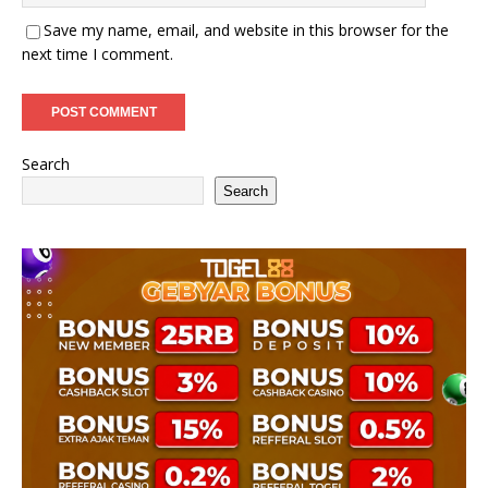
Save my name, email, and website in this browser for the
next time I comment.
Search
Search