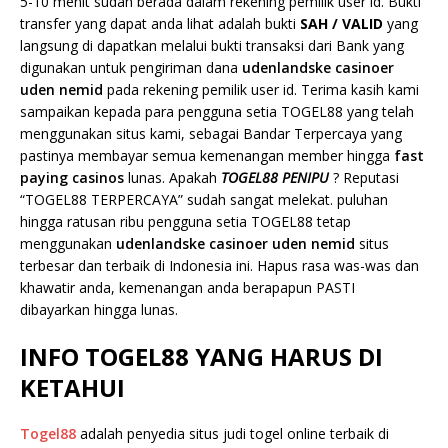
5-10 menit sudah berada dalam rekening pemilik user id. Bukti
transfer yang dapat anda lihat adalah bukti
SAH / VALID
yang
langsung di dapatkan melalui bukti transaksi dari Bank yang
digunakan untuk pengiriman dana
udenlandske casinoer
uden nemid
pada rekening pemilik user id. Terima kasih kami
sampaikan kepada para pengguna setia TOGEL88 yang telah
menggunakan situs kami, sebagai Bandar Terpercaya yang
pastinya membayar semua kemenangan member hingga
fast
paying casinos
lunas. Apakah
TOGEL88 PENIPU
? Reputasi
“TOGEL88 TERPERCAYA” sudah sangat melekat. puluhan
hingga ratusan ribu pengguna setia TOGEL88 tetap
menggunakan
udenlandske casinoer uden nemid
situs
terbesar dan terbaik di Indonesia ini. Hapus rasa was-was dan
khawatir anda, kemenangan anda berapapun PASTI
dibayarkan hingga lunas.
INFO TOGEL88 YANG HARUS DI
KETAHUI
Togel88
adalah penyedia situs judi togel online terbaik di