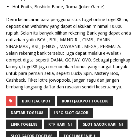
Hot Fruits, Bushido Blade, Roma (Joker Game)
Demi kelancaran para pengguna situs togel online togel88 ini,
deposit dan withdraw yang dapat dilakukan minimal 10.000
rupiah. Selain itu banyak pilihan rekening Bank yang dapat anda
daftarkan yaitu BCA , BRI , MANDIRI , CIMB , PANIN ,
SINARMAS , BSI , JENIUS , MAYBANK , MEGA , PERMATA.
Selain rekening bank tersebut juga dapat melalui e-wallet /
dompet digital seperti DANA, GOPAY, OVO. Sebagai pelengkap
lainnya, togel88 juga memberikan bonus yang sangat banyak
untuk para pemain setia, seperti Lucky Spin, Mistery Box,
Cashback, Tiket lotre jowopools. Jangan ragu dan jangan
bimbang langsung daftar dan rasakan sendiri keseruannya.
BUKTI JACKPOT
BUKTI JACKPOT TOGEL88
DAFTAR TOGEL88
INFO SLOT GACOR
LINK TOGEL88
RTP HARI INI
SLOT GACOR HARI INI
SLOT GACOR TOGEL88
TOGEL88 PENIPU