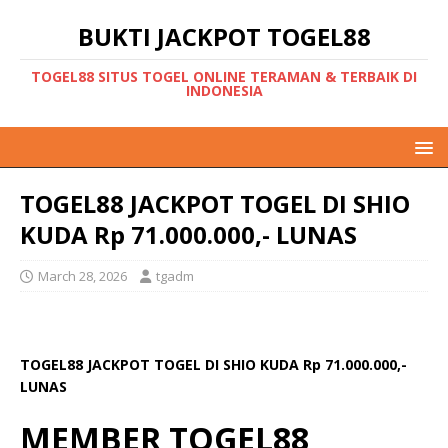
BUKTI JACKPOT TOGEL88
TOGEL88 SITUS TOGEL ONLINE TERAMAN & TERBAIK DI
INDONESIA
TOGEL88 JACKPOT TOGEL DI SHIO
KUDA Rp 71.000.000,- LUNAS
March 28, 2026
tgadm
TOGEL88 JACKPOT TOGEL DI SHIO KUDA
Rp 71.000.000,-
LUNAS
MEMBER TOGEL88