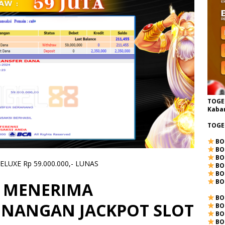
TOGE
Kaba
TOGEL
BO
BO
BO
LUXE Rp 59.000.000,- LUNAS
BO
BO
BO
 MENERIMA
BO
NANGAN JACKPOT SLOT
BO
BO
BO