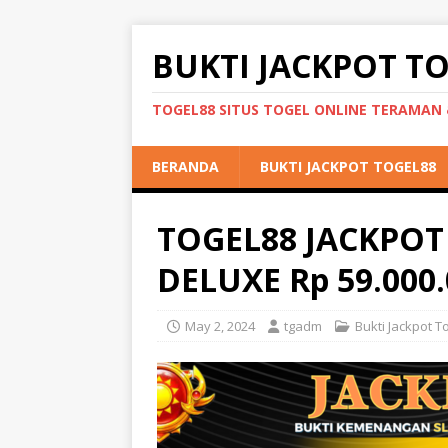
BUKTI JACKPOT T
TOGEL88 SITUS TOGEL ONLINE TERAMAN &
BERANDA
BUKTI JACKPOT TOGEL88
TOGEL88 JACKPOT
DELUXE Rp 59.000.
May 2, 2024
tgadm
Bukti Jackpot T