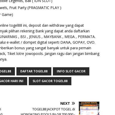
bile Legends, Bali ( IDN SLOT)
ewels, Fruit Party (PRAGMATIC PLAY )
er Game)
nline togel88 ini, deposit dan withdraw yang dapat
banyak pilihan rekening Bank yang dapat anda daftarkan
, SINARMAS , BSI , JENIUS , MAYBANK , MEGA , PERMATA.
lalui e-wallet / dompet digital seperti DANA, GOPAY, OVO.
emberikan bonus yang sangat banyak untuk para pemain
back, Tiket lotre jowopools. Jangan ragu dan jangan bimbang
nnya.
OGEL88
DAFTAR TOGEL88
INFO SLOT GACOR
GACOR HARI INI
SLOT GACOR TOGEL88
NEXT
I
TOGEL88 JACKPOT TOGEL di
AS
HONGKONG POOLS Rp 58.700.000,-