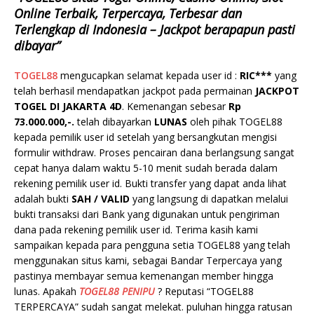
Online Terbaik, Terpercaya, Terbesar dan
Terlengkap di Indonesia – Jackpot berapapun pasti
dibayar”
TOGEL88
mengucapkan selamat kepada user id :
RIC***
yang
telah berhasil mendapatkan jackpot pada permainan
JACKPOT
TOGEL DI JAKARTA 4D
. Kemenangan sebesar
Rp
73.000.000,-.
telah dibayarkan
LUNAS
oleh pihak TOGEL88
kepada pemilik user id setelah yang bersangkutan mengisi
formulir withdraw. Proses pencairan dana berlangsung sangat
cepat hanya dalam waktu 5-10 menit sudah berada dalam
rekening pemilik user id. Bukti transfer yang dapat anda lihat
adalah bukti
SAH / VALID
yang langsung di dapatkan melalui
bukti transaksi dari Bank yang digunakan untuk pengiriman
dana pada rekening pemilik user id. Terima kasih kami
sampaikan kepada para pengguna setia TOGEL88 yang telah
menggunakan situs kami, sebagai Bandar Terpercaya yang
pastinya membayar semua kemenangan member hingga
lunas. Apakah
TOGEL88 PENIPU
? Reputasi “TOGEL88
TERPERCAYA” sudah sangat melekat. puluhan hingga ratusan