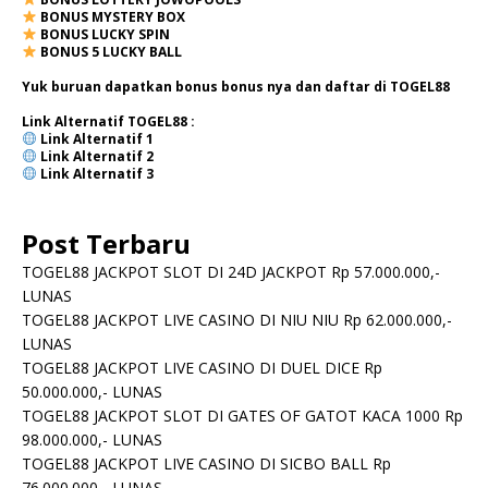
BONUS MYSTERY BOX
BONUS LUCKY SPIN
BONUS 5 LUCKY BALL
Yuk buruan dapatkan bonus bonus nya dan daftar di TOGEL88
Link Alternatif TOGEL88 :
Link Alternatif
1
Link Alternatif
2
Link Alternatif 3
Post Terbaru
TOGEL88 JACKPOT SLOT DI 24D JACKPOT Rp 57.000.000,-
LUNAS
TOGEL88 JACKPOT LIVE CASINO DI NIU NIU Rp 62.000.000,-
LUNAS
TOGEL88 JACKPOT LIVE CASINO DI DUEL DICE Rp
50.000.000,- LUNAS
TOGEL88 JACKPOT SLOT DI GATES OF GATOT KACA 1000 Rp
98.000.000,- LUNAS
TOGEL88 JACKPOT LIVE CASINO DI SICBO BALL Rp
76.000.000,- LUNAS