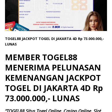
TOGEL88 JACKPOT TOGEL DI JAKARTA 4D
Rp 73.000.000,-
LUNAS
MEMBER TOGEL88
MENERIMA PELUNASAN
KEMENANGAN JACKPOT
TOGEL DI JAKARTA 4D Rp
73.000.000,- LUNAS
“TOGEL88 Situs Togel Online, Casino Online, Slot