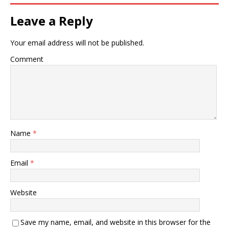
Leave a Reply
Your email address will not be published.
Comment
Name
*
Email
*
Website
Save my name, email, and website in this browser for the