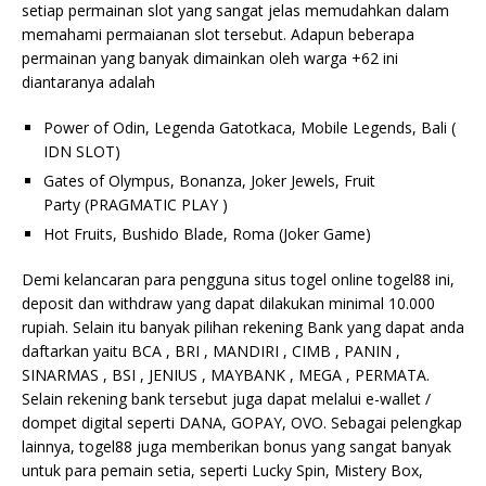
setiap permainan slot yang sangat jelas memudahkan dalam
memahami permaianan slot tersebut. Adapun beberapa
permainan yang banyak dimainkan oleh warga +62 ini
diantaranya adalah
Power of Odin, Legenda Gatotkaca, Mobile Legends, Bali (
IDN SLOT)
Gates of Olympus, Bonanza, Joker Jewels, Fruit
Party (PRAGMATIC PLAY )
Hot Fruits, Bushido Blade, Roma (Joker Game)
Demi kelancaran para pengguna situs togel online togel88 ini,
deposit dan withdraw yang dapat dilakukan minimal 10.000
rupiah. Selain itu banyak pilihan rekening Bank yang dapat anda
daftarkan yaitu BCA , BRI , MANDIRI , CIMB , PANIN ,
SINARMAS , BSI , JENIUS , MAYBANK , MEGA , PERMATA.
Selain rekening bank tersebut juga dapat melalui e-wallet /
dompet digital seperti DANA, GOPAY, OVO. Sebagai pelengkap
lainnya, togel88 juga memberikan bonus yang sangat banyak
untuk para pemain setia, seperti Lucky Spin, Mistery Box,