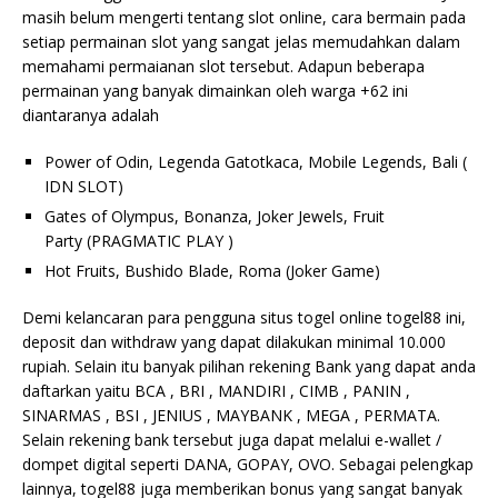
masih belum mengerti tentang slot online, cara bermain pada
setiap permainan slot yang sangat jelas memudahkan dalam
memahami permaianan slot tersebut. Adapun beberapa
permainan yang banyak dimainkan oleh warga +62 ini
diantaranya adalah
Power of Odin, Legenda Gatotkaca, Mobile Legends, Bali (
IDN SLOT)
Gates of Olympus, Bonanza, Joker Jewels, Fruit
Party (PRAGMATIC PLAY )
Hot Fruits, Bushido Blade, Roma (Joker Game)
Demi kelancaran para pengguna situs togel online togel88 ini,
deposit dan withdraw yang dapat dilakukan minimal 10.000
rupiah. Selain itu banyak pilihan rekening Bank yang dapat anda
daftarkan yaitu BCA , BRI , MANDIRI , CIMB , PANIN ,
SINARMAS , BSI , JENIUS , MAYBANK , MEGA , PERMATA.
Selain rekening bank tersebut juga dapat melalui e-wallet /
dompet digital seperti DANA, GOPAY, OVO. Sebagai pelengkap
lainnya, togel88 juga memberikan bonus yang sangat banyak