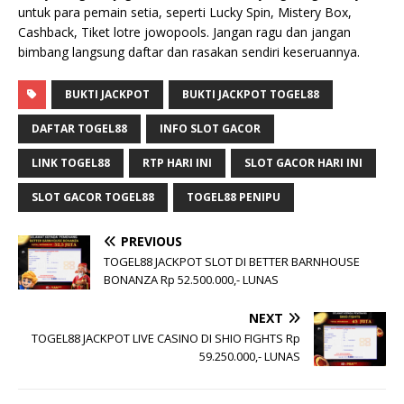
untuk para pemain setia, seperti Lucky Spin, Mistery Box,
Cashback, Tiket lotre jowopools. Jangan ragu dan jangan
bimbang langsung daftar dan rasakan sendiri keseruannya.
BUKTI JACKPOT
BUKTI JACKPOT TOGEL88
DAFTAR TOGEL88
INFO SLOT GACOR
LINK TOGEL88
RTP HARI INI
SLOT GACOR HARI INI
SLOT GACOR TOGEL88
TOGEL88 PENIPU
PREVIOUS
TOGEL88 JACKPOT SLOT DI BETTER BARNHOUSE
BONANZA Rp 52.500.000,- LUNAS
NEXT
TOGEL88 JACKPOT LIVE CASINO DI SHIO FIGHTS Rp
59.250.000,- LUNAS