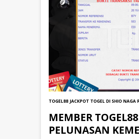
TOGEL88 JACKPOT TOGEL DI SHIO NAGA Rp
MEMBER TOGEL88
PELUNASAN KEM