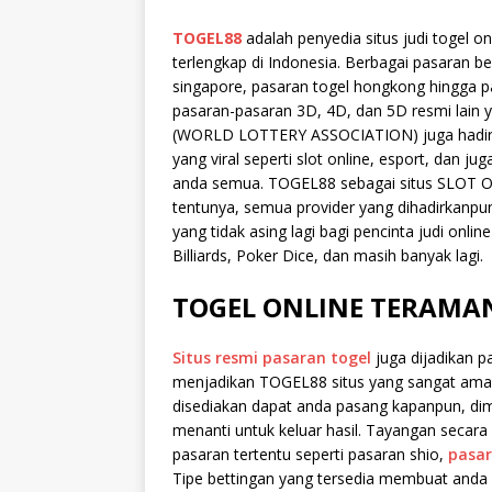
TOGEL88
adalah penyedia situs judi togel o
terlengkap di Indonesia. Berbagai pasaran be
singapore, pasaran togel hongkong hingga pa
pasaran-pasaran 3D, 4D, dan 5D resmi lain ya
(WORLD LOTTERY ASSOCIATION) juga hadir 
yang viral seperti slot online, esport, dan ju
anda semua. TOGEL88 sebagai situs SLOT O
tentunya, semua provider yang dihadirkanpun
yang tidak asing lagi bagi pencinta judi onlin
Billiards, Poker Dice, dan masih banyak lagi.
TOGEL ONLINE TERAMA
Situs resmi pasaran togel
juga dijadikan p
menjadikan TOGEL88 situs yang sangat aman
disediakan dapat anda pasang kapanpun, dim
menanti untuk keluar hasil. Tayangan secara
pasaran tertentu seperti pasaran shio,
pasa
Tipe bettingan yang tersedia membuat anda b