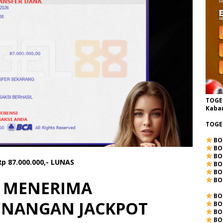
TOGE
Kaba
TOGEL
BO
BO
BO
 87.000.000,- LUNAS
BO
BO
BO
 MENERIMA
BO
ENANGAN JACKPOT
BO
BO
BO