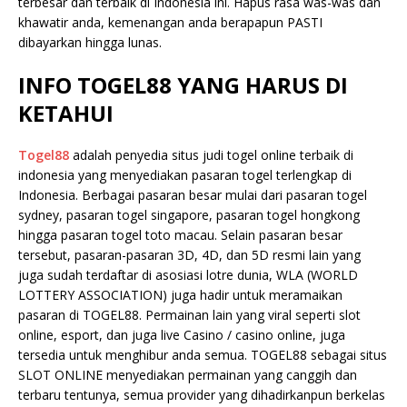
terbesar dan terbaik di Indonesia ini. Hapus rasa was-was dan
khawatir anda, kemenangan anda berapapun PASTI
dibayarkan hingga lunas.
INFO TOGEL88 YANG HARUS DI
KETAHUI
Togel88
adalah penyedia situs judi togel online terbaik di
indonesia yang menyediakan pasaran togel terlengkap di
Indonesia. Berbagai pasaran besar mulai dari pasaran togel
sydney, pasaran togel singapore, pasaran togel hongkong
hingga pasaran togel toto macau. Selain pasaran besar
tersebut, pasaran-pasaran 3D, 4D, dan 5D resmi lain yang
juga sudah terdaftar di asosiasi lotre dunia, WLA (WORLD
LOTTERY ASSOCIATION) juga hadir untuk meramaikan
pasaran di TOGEL88. Permainan lain yang viral seperti slot
online, esport, dan juga live Casino / casino online, juga
tersedia untuk menghibur anda semua. TOGEL88 sebagai situs
SLOT ONLINE menyediakan permainan yang canggih dan
terbaru tentunya, semua provider yang dihadirkanpun berkelas