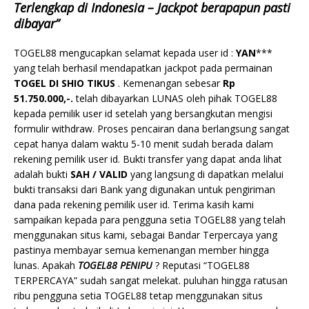
Terlengkap di Indonesia – Jackpot berapapun pasti
dibayar”
TOGEL88 mengucapkan selamat kepada user id :
YAN
***
yang telah berhasil mendapatkan jackpot pada permainan
TOGEL DI SHIO TIKUS
. Kemenangan sebesar
Rp
51.750.000,-.
telah dibayarkan LUNAS oleh pihak TOGEL88
kepada pemilik user id setelah yang bersangkutan mengisi
formulir withdraw. Proses pencairan dana berlangsung sangat
cepat hanya dalam waktu 5-10 menit sudah berada dalam
rekening pemilik user id. Bukti transfer yang dapat anda lihat
adalah bukti
SAH / VALID
yang langsung di dapatkan melalui
bukti transaksi dari Bank yang digunakan untuk pengiriman
dana pada rekening pemilik user id. Terima kasih kami
sampaikan kepada para pengguna setia TOGEL88 yang telah
menggunakan situs kami, sebagai Bandar Terpercaya yang
pastinya membayar semua kemenangan member hingga
lunas. Apakah
TOGEL88 PENIPU
? Reputasi “TOGEL88
TERPERCAYA” sudah sangat melekat. puluhan hingga ratusan
ribu pengguna setia TOGEL88 tetap menggunakan situs