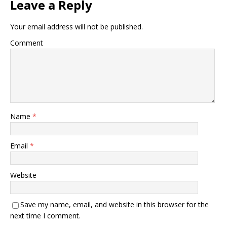
Leave a Reply
Your email address will not be published.
Comment
Name
*
Email
*
Website
Save my name, email, and website in this browser for the
next time I comment.