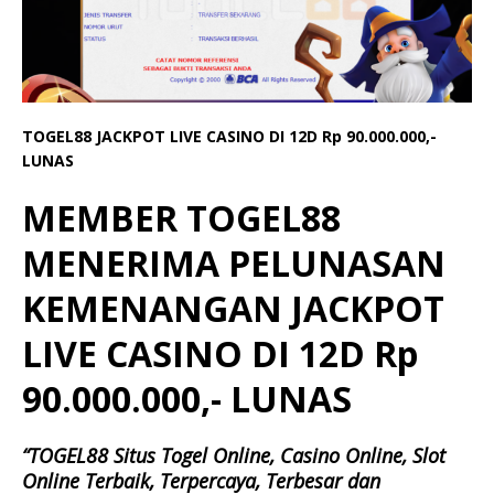
TOGEL88 JACKPOT LIVE CASINO DI 12D Rp 90.000.000,-
LUNAS
MEMBER TOGEL88
MENERIMA PELUNASAN
KEMENANGAN JACKPOT
LIVE CASINO DI 12D Rp
90.000.000,- LUNAS
“TOGEL88 Situs Togel Online, Casino Online, Slot
Online Terbaik, Terpercaya, Terbesar dan