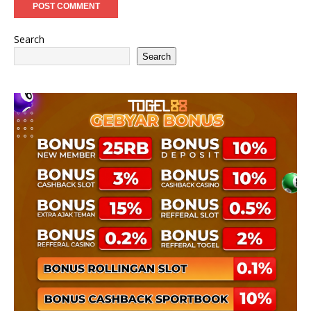
Search
Search