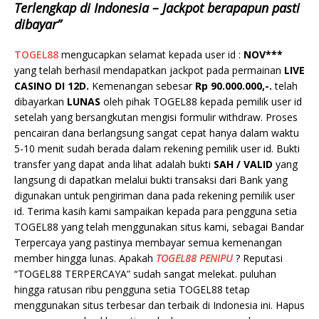
Terlengkap di Indonesia – Jackpot berapapun pasti
dibayar”
TOGEL88
mengucapkan selamat kepada user id :
NOV***
yang telah berhasil mendapatkan jackpot pada permainan
LIVE
CASINO DI 12D.
Kemenangan sebesar
Rp 90.000.000,-.
telah
dibayarkan
LUNAS
oleh pihak TOGEL88 kepada pemilik user id
setelah yang bersangkutan mengisi formulir withdraw. Proses
pencairan dana berlangsung sangat cepat hanya dalam waktu
5-10 menit sudah berada dalam rekening pemilik user id. Bukti
transfer yang dapat anda lihat adalah bukti
SAH / VALID
yang
langsung di dapatkan melalui bukti transaksi dari Bank yang
digunakan untuk pengiriman dana pada rekening pemilik user
id. Terima kasih kami sampaikan kepada para pengguna setia
TOGEL88 yang telah menggunakan situs kami, sebagai Bandar
Terpercaya yang pastinya membayar semua kemenangan
member hingga lunas. Apakah
TOGEL88 PENIPU
? Reputasi
“TOGEL88 TERPERCAYA” sudah sangat melekat. puluhan
hingga ratusan ribu pengguna setia TOGEL88 tetap
menggunakan situs terbesar dan terbaik di Indonesia ini. Hapus