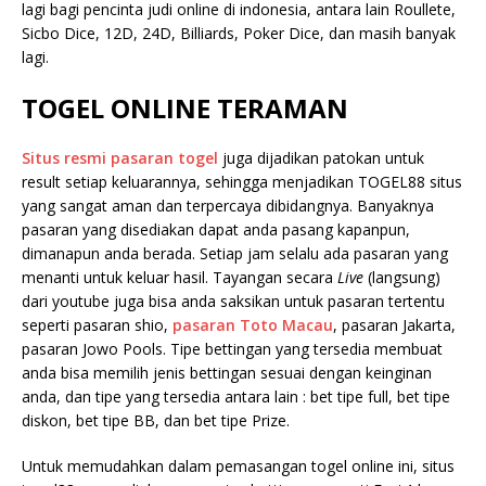
lagi bagi pencinta judi online di indonesia, antara lain Roullete,
Sicbo Dice, 12D, 24D, Billiards, Poker Dice, dan masih banyak
lagi.
TOGEL ONLINE TERAMAN
Situs resmi pasaran togel
juga dijadikan patokan untuk
result setiap keluarannya, sehingga menjadikan TOGEL88 situs
yang sangat aman dan terpercaya dibidangnya. Banyaknya
pasaran yang disediakan dapat anda pasang kapanpun,
dimanapun anda berada. Setiap jam selalu ada pasaran yang
menanti untuk keluar hasil. Tayangan secara
Live
(langsung)
dari youtube juga bisa anda saksikan untuk pasaran tertentu
seperti pasaran shio,
pasaran Toto Macau
, pasaran Jakarta,
pasaran Jowo Pools. Tipe bettingan yang tersedia membuat
anda bisa memilih jenis bettingan sesuai dengan keinginan
anda, dan tipe yang tersedia antara lain : bet tipe full, bet tipe
diskon, bet tipe BB, dan bet tipe Prize.
Untuk memudahkan dalam pemasangan togel online ini, situs