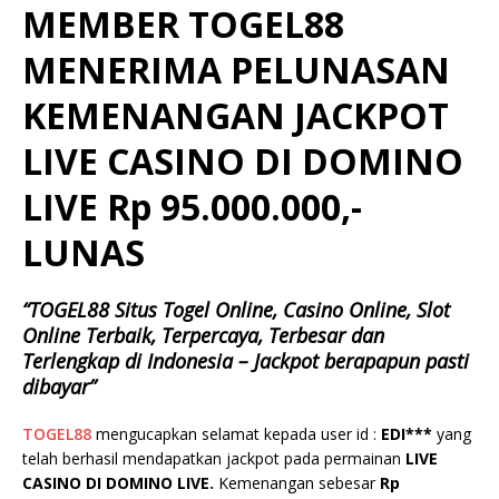
MEMBER TOGEL88
MENERIMA PELUNASAN
KEMENANGAN JACKPOT
LIVE CASINO DI DOMINO
LIVE Rp 95.000.000,-
LUNAS
“TOGEL88 Situs Togel Online, Casino Online, Slot
Online Terbaik, Terpercaya, Terbesar dan
Terlengkap di Indonesia – Jackpot berapapun pasti
dibayar”
TOGEL88
mengucapkan selamat kepada user id :
EDI***
yang
telah berhasil mendapatkan jackpot pada permainan
LIVE
CASINO DI DOMINO LIVE.
Kemenangan sebesar
Rp