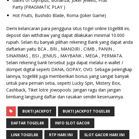
Gates of Olympus, Bonanza, Joker Jewels, Fruit
Party (PRAGMATIC PLAY )
Hot Fruits, Bushido Blade, Roma (Joker Game)
Demi kelancaran para pengguna situs togel online togel88 ini,
deposit dan withdraw yang dapat dilakukan minimal 10.000
rupiah. Selain itu banyak pilihan rekening Bank yang dapat anda
daftarkan yaitu BCA , BRI , MANDIRI , CIMB , PANIN ,
SINARMAS , BSI , JENIUS , MAYBANK , MEGA , PERMATA.
Selain rekening bank tersebut juga dapat melalui e-wallet /
dompet digital seperti DANA, GOPAY, OVO. Sebagai pelengkap
lainnya, togel88 juga memberikan bonus yang sangat banyak
untuk para pemain setia, seperti Lucky Spin, Mistery Box,
Cashback, Tiket lotre jowopools. Jangan ragu dan jangan
bimbang langsung daftar dan rasakan sendiri keseruannya.
BUKTI JACKPOT
BUKTI JACKPOT TOGEL88
DAFTAR TOGEL88
INFO SLOT GACOR
LINK TOGEL88
RTP HARI INI
SLOT GACOR HARI INI