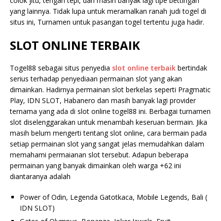
colok jitu, tengah tepi, dan masih banyak lagi tipe bettingan
yang lainnya. Tidak lupa untuk meramalkan ranah judi togel di
situs ini, Turnamen untuk pasangan togel tertentu juga hadir.
SLOT ONLINE TERBAIK
Togel88 sebagai situs penyedia
slot online terbaik
bertindak
serius terhadap penyediaan permainan slot yang akan
dimainkan. Hadirnya permainan slot berkelas seperti Pragmatic
Play, IDN SLOT, Habanero dan masih banyak lagi provider
ternama yang ada di slot online togel88 ini. Berbagai turnamen
slot diselenggarakan untuk menambah keseruan bermain. Jika
masih belum mengerti tentang slot online, cara bermain pada
setiap permainan slot yang sangat jelas memudahkan dalam
memahami permaianan slot tersebut. Adapun beberapa
permainan yang banyak dimainkan oleh warga +62 ini
diantaranya adalah
Power of Odin, Legenda Gatotkaca, Mobile Legends, Bali (
IDN SLOT)