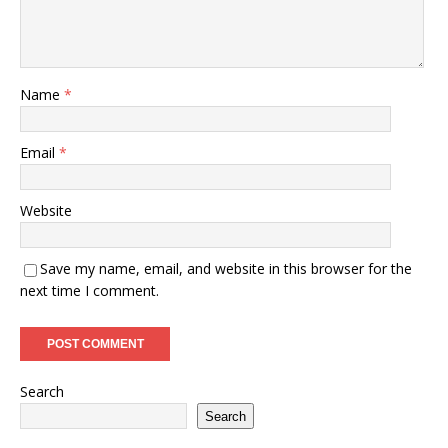
Name
*
Email
*
Website
Save my name, email, and website in this browser for the
next time I comment.
Search
Search