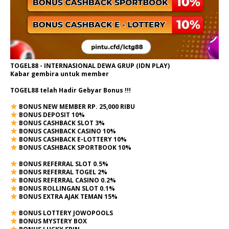
TOGEL88 - INTERNASIONAL DEWA GRUP (IDN PLAY)
Kabar gembira untuk member
TOGEL88 telah Hadir Gebyar Bonus !!!
BONUS NEW MEMBER RP. 25,000 RIBU
BONUS DEPOSIT 10%
BONUS CASHBACK SLOT 3%
BONUS CASHBACK CASINO 10%
BONUS CASHBACK E-LOTTERY 10%
BONUS CASHBACK SPORTBOOK 10%
BONUS REFERRAL SLOT 0.5%
BONUS REFERRAL TOGEL 2%
BONUS REFERRAL CASINO 0.2%
BONUS ROLLINGAN SLOT 0.1%
BONUS EXTRA AJAK TEMAN 15%
BONUS LOTTERY JOWOPOOLS
BONUS MYSTERY BOX