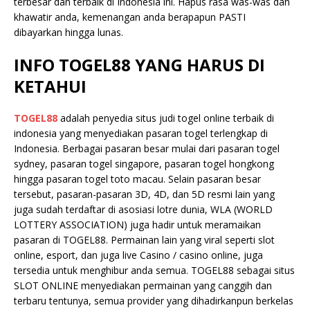
terbesar dan terbaik di Indonesia ini. Hapus rasa was-was dan
khawatir anda, kemenangan anda berapapun PASTI
dibayarkan hingga lunas.
INFO TOGEL88 YANG HARUS DI
KETAHUI
TOGEL88
adalah penyedia situs judi togel online terbaik di
indonesia yang menyediakan pasaran togel terlengkap di
Indonesia. Berbagai pasaran besar mulai dari pasaran togel
sydney, pasaran togel singapore, pasaran togel hongkong
hingga pasaran togel toto macau. Selain pasaran besar
tersebut, pasaran-pasaran 3D, 4D, dan 5D resmi lain yang
juga sudah terdaftar di asosiasi lotre dunia, WLA (WORLD
LOTTERY ASSOCIATION) juga hadir untuk meramaikan
pasaran di TOGEL88. Permainan lain yang viral seperti slot
online, esport, dan juga live Casino / casino online, juga
tersedia untuk menghibur anda semua. TOGEL88 sebagai situs
SLOT ONLINE menyediakan permainan yang canggih dan
terbaru tentunya, semua provider yang dihadirkanpun berkelas