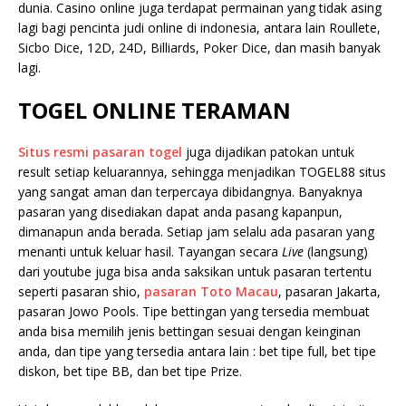
dunia. Casino online juga terdapat permainan yang tidak asing
lagi bagi pencinta judi online di indonesia, antara lain Roullete,
Sicbo Dice, 12D, 24D, Billiards, Poker Dice, dan masih banyak
lagi.
TOGEL ONLINE TERAMAN
Situs resmi pasaran togel
juga dijadikan patokan untuk
result setiap keluarannya, sehingga menjadikan TOGEL88 situs
yang sangat aman dan terpercaya dibidangnya. Banyaknya
pasaran yang disediakan dapat anda pasang kapanpun,
dimanapun anda berada. Setiap jam selalu ada pasaran yang
menanti untuk keluar hasil. Tayangan secara
Live
(langsung)
dari youtube juga bisa anda saksikan untuk pasaran tertentu
seperti pasaran shio,
pasaran Toto Macau
, pasaran Jakarta,
pasaran Jowo Pools. Tipe bettingan yang tersedia membuat
anda bisa memilih jenis bettingan sesuai dengan keinginan
anda, dan tipe yang tersedia antara lain : bet tipe full, bet tipe
diskon, bet tipe BB, dan bet tipe Prize.