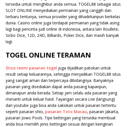
tersedia untuk menghibur anda semua. TOGEL88 sebagai situs
SLOT ONLINE menyediakan permainan yang canggih dan
terbaru tentunya, semua provider yang dihadirkanpun berkelas
dunia. Casino online juga terdapat permainan yang tidak asing
lagi bagi pencinta judi online di indonesia, antara lain Roullete,
Sicbo Dice, 12D, 24D, Billiards, Poker Dice, dan masih banyak
lagi.
TOGEL ONLINE TERAMAN
Situs resmi pasaran togel
juga dijadikan patokan untuk
result setiap keluarannya, sehingga menjadikan TOGEL88 situs
yang sangat aman dan terpercaya dibidangnya. Banyaknya
pasaran yang disediakan dapat anda pasang kapanpun,
dimanapun anda berada. Setiap jam selalu ada pasaran yang
menanti untuk keluar hasil. Tayangan secara
Live
(langsung)
dari youtube juga bisa anda saksikan untuk pasaran tertentu
seperti pasaran shio,
pasaran Toto Macau
, pasaran Jakarta,
pasaran Jowo Pools. Tipe bettingan yang tersedia membuat
anda bisa memilih jenis bettingan sesuai dengan keinginan