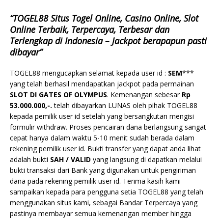
“TOGEL88 Situs Togel Online, Casino Online, Slot
Online Terbaik, Terpercaya, Terbesar dan
Terlengkap di Indonesia – Jackpot berapapun pasti
dibayar”
TOGEL88 mengucapkan selamat kepada user id :
SEM
***
yang telah berhasil mendapatkan jackpot pada permainan
SLOT DI GATES OF OLYMPUS
. Kemenangan sebesar
Rp
53.000.000,-.
telah dibayarkan LUNAS oleh pihak TOGEL88
kepada pemilik user id setelah yang bersangkutan mengisi
formulir withdraw. Proses pencairan dana berlangsung sangat
cepat hanya dalam waktu 5-10 menit sudah berada dalam
rekening pemilik user id. Bukti transfer yang dapat anda lihat
adalah bukti
SAH / VALID
yang langsung di dapatkan melalui
bukti transaksi dari Bank yang digunakan untuk pengiriman
dana pada rekening pemilik user id. Terima kasih kami
sampaikan kepada para pengguna setia TOGEL88 yang telah
menggunakan situs kami, sebagai Bandar Terpercaya yang
pastinya membayar semua kemenangan member hingga