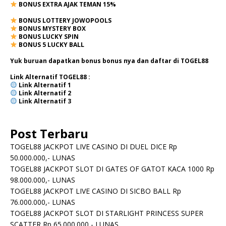
BONUS EXTRA AJAK TEMAN 15%
BONUS LOTTERY JOWOPOOLS
BONUS MYSTERY BOX
BONUS LUCKY SPIN
BONUS 5 LUCKY BALL
Yuk buruan dapatkan bonus bonus nya dan daftar di TOGEL88
Link Alternatif TOGEL88 :
Link Alternatif
1
Link Alternatif
2
Link Alternatif 3
Post Terbaru
TOGEL88 JACKPOT LIVE CASINO DI DUEL DICE Rp
50.000.000,- LUNAS
TOGEL88 JACKPOT SLOT DI GATES OF GATOT KACA 1000 Rp
98.000.000,- LUNAS
TOGEL88 JACKPOT LIVE CASINO DI SICBO BALL Rp
76.000.000,- LUNAS
TOGEL88 JACKPOT SLOT DI STARLIGHT PRINCESS SUPER
SCATTER Rp 65.000.000,- LUNAS