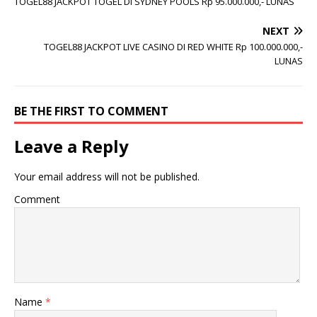
TOGEL88 JACKPOT TOGEL DI SYDNEY POOLS Rp 95.000.000,- LUNAS
NEXT
TOGEL88 JACKPOT LIVE CASINO DI RED WHITE Rp 100.000.000,-
LUNAS
BE THE FIRST TO COMMENT
Leave a Reply
Your email address will not be published.
Comment
Name
*