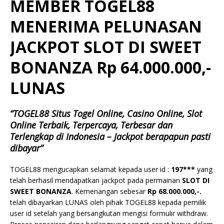
MEMBER TOGEL88
MENERIMA PELUNASAN
JACKPOT SLOT DI SWEET
BONANZA Rp 64.000.000,-
LUNAS
“TOGEL88 Situs Togel Online, Casino Online, Slot
Online Terbaik, Terpercaya, Terbesar dan
Terlengkap di Indonesia – Jackpot berapapun pasti
dibayar”
TOGEL88 mengucapkan selamat kepada user id :
197***
yang
telah berhasil mendapatkan jackpot pada permainan
SLOT DI
SWEET BONANZA
. Kemenangan sebesar
Rp 68.000.000,-.
telah dibayarkan LUNAS oleh pihak TOGEL88 kepada pemilik
user id setelah yang bersangkutan mengisi formulir withdraw.