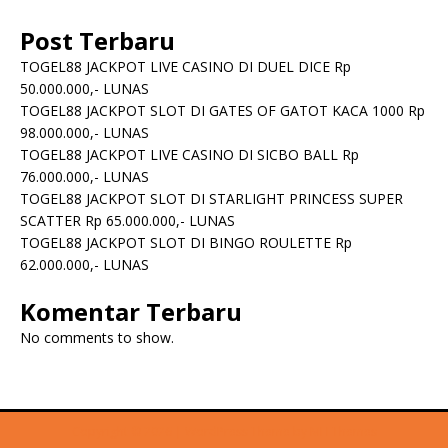
Post Terbaru
TOGEL88 JACKPOT LIVE CASINO DI DUEL DICE Rp
50.000.000,- LUNAS
TOGEL88 JACKPOT SLOT DI GATES OF GATOT KACA 1000 Rp
98.000.000,- LUNAS
TOGEL88 JACKPOT LIVE CASINO DI SICBO BALL Rp
76.000.000,- LUNAS
TOGEL88 JACKPOT SLOT DI STARLIGHT PRINCESS SUPER
SCATTER Rp 65.000.000,- LUNAS
TOGEL88 JACKPOT SLOT DI BINGO ROULETTE Rp
62.000.000,- LUNAS
Komentar Terbaru
No comments to show.
Copyright © 2026 | WordPress Theme by
MH Themes