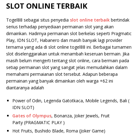
SLOT ONLINE TERBAIK
Togel88 sebagai situs penyedia
slot online terbaik
bertindak
serius terhadap penyediaan permainan slot yang akan
dimainkan. Hadirnya permainan slot berkelas seperti Pragmatic
Play, IDN SLOT, Habanero dan masih banyak lagi provider
ternama yang ada di slot online togel88 ini. Berbagai turnamen
slot diselenggarakan untuk menambah keseruan bermain. Jika
masih belum mengerti tentang slot online, cara bermain pada
setiap permainan slot yang sangat jelas memudahkan dalam
memahami permaianan slot tersebut. Adapun beberapa
permainan yang banyak dimainkan oleh warga +62 ini
diantaranya adalah
Power of Odin, Legenda Gatotkaca, Mobile Legends, Bali (
IDN SLOT)
Gates of Olympus
, Bonanza, Joker Jewels, Fruit
Party (PRAGMATIC PLAY )
Hot Fruits, Bushido Blade, Roma (Joker Game)