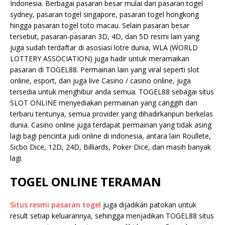
Indonesia. Berbagai pasaran besar mulai dari pasaran togel
sydney, pasaran togel singapore, pasaran togel hongkong
hingga pasaran togel toto macau. Selain pasaran besar
tersebut, pasaran-pasaran 3D, 4D, dan 5D resmi lain yang
juga sudah terdaftar di asosiasi lotre dunia, WLA (WORLD
LOTTERY ASSOCIATION) juga hadir untuk meramaikan
pasaran di TOGEL88. Permainan lain yang viral seperti slot
online, esport, dan juga live Casino / casino online, juga
tersedia untuk menghibur anda semua. TOGEL88 sebagai situs
SLOT ONLINE menyediakan permainan yang canggih dan
terbaru tentunya, semua provider yang dihadirkanpun berkelas
dunia. Casino online juga terdapat permainan yang tidak asing
lagi bagi pencinta judi online di indonesia, antara lain Roullete,
Sicbo Dice, 12D, 24D, Billiards, Poker Dice, dan masih banyak
lagi.
TOGEL ONLINE TERAMAN
Situs resmi pasaran togel
juga dijadikan patokan untuk
result setiap keluarannya, sehingga menjadikan TOGEL88 situs