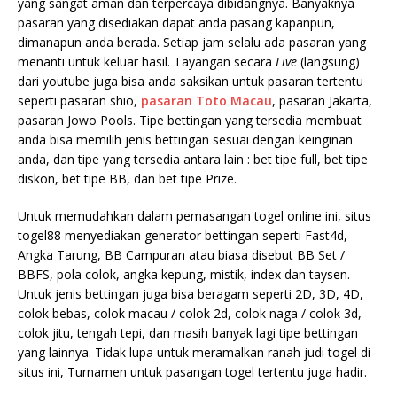
yang sangat aman dan terpercaya dibidangnya. Banyaknya
pasaran yang disediakan dapat anda pasang kapanpun,
dimanapun anda berada. Setiap jam selalu ada pasaran yang
menanti untuk keluar hasil. Tayangan secara
Live
(langsung)
dari youtube juga bisa anda saksikan untuk pasaran tertentu
seperti pasaran shio,
pasaran Toto Macau
, pasaran Jakarta,
pasaran Jowo Pools. Tipe bettingan yang tersedia membuat
anda bisa memilih jenis bettingan sesuai dengan keinginan
anda, dan tipe yang tersedia antara lain : bet tipe full, bet tipe
diskon, bet tipe BB, dan bet tipe Prize.
Untuk memudahkan dalam pemasangan togel online ini, situs
togel88 menyediakan generator bettingan seperti Fast4d,
Angka Tarung, BB Campuran atau biasa disebut BB Set /
BBFS, pola colok, angka kepung, mistik, index dan taysen.
Untuk jenis bettingan juga bisa beragam seperti 2D, 3D, 4D,
colok bebas, colok macau / colok 2d, colok naga / colok 3d,
colok jitu, tengah tepi, dan masih banyak lagi tipe bettingan
yang lainnya. Tidak lupa untuk meramalkan ranah judi togel di
situs ini, Turnamen untuk pasangan togel tertentu juga hadir.