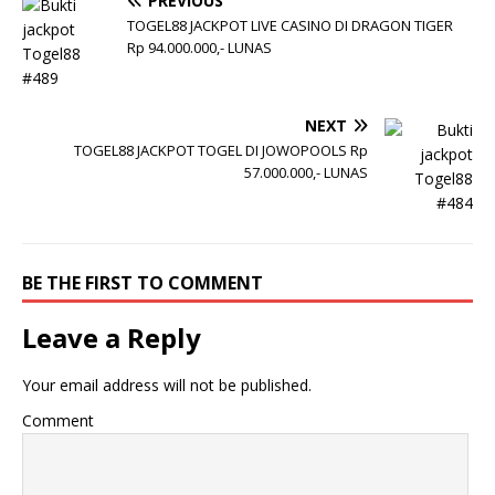
PREVIOUS
TOGEL88 JACKPOT LIVE CASINO DI DRAGON TIGER
Rp 94.000.000,- LUNAS
NEXT
TOGEL88 JACKPOT TOGEL DI JOWOPOOLS Rp
57.000.000,- LUNAS
BE THE FIRST TO COMMENT
Leave a Reply
Your email address will not be published.
Comment