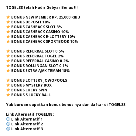
TOGEL88 telah Hadir Gebyar Bonus !!!
BONUS NEW MEMBER RP. 25,000 RIBU
BONUS DEPOSIT 10%
BONUS CASHBACK SLOT 3%
BONUS CASHBACK CASINO 10%
BONUS CASHBACK E-LOTTERY 10%
BONUS CASHBACK SPORTBOOK 10%
BONUS REFERRAL SLOT 0.5%
BONUS REFERRAL TOGEL 2%
BONUS REFERRAL CASINO 0.2%
BONUS ROLLINGAN SLOT 0.1%
BONUS EXTRA AJAK TEMAN 15%
BONUS LOTTERY JOWOPOOLS
BONUS MYSTERY BOX
BONUS LUCKY SPIN
BONUS 5 LUCKY BALL
Yuk buruan dapatkan bonus bonus nya dan daftar di TOGEL88
Link Alternatif TOGEL88 :
Link Alternatif
1
Link Alternatif
2
Link Alternatif 3