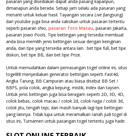
pasaran yang disediakan dapat anda pasang kapanpun,
dimanapun anda berada. Setiap jam selalu ada pasaran yang
menanti untuk keluar hasil. Tayangan secara
Live
(langsung)
dari youtube juga bisa anda saksikan untuk pasaran tertentu
seperti pasaran shio,
pasaran Toto Macau
, pasaran Jakarta,
pasaran Jowo Pools. Tipe bettingan yang tersedia membuat
anda bisa memilih jenis bettingan sesuai dengan keinginan
anda, dan tipe yang tersedia antara lain : bet tipe full, bet tipe
diskon, bet tipe BB, dan bet tipe Prize.
Untuk memudahkan dalam pemasangan togel online ini, situs
togel88 menyediakan generator bettingan seperti Fast4d,
Angka Tarung, BB Campuran atau biasa disebut BB Set /
BBFS, pola colok, angka kepung, mistik, index dan taysen.
Untuk jenis bettingan juga bisa beragam seperti 2D, 3D, 4D,
colok bebas, colok macau / colok 2d, colok naga / colok 3d,
colok jitu, tengah tepi, dan masih banyak lagi tipe bettingan
yang lainnya. Tidak lupa untuk meramalkan ranah judi togel di
situs ini, Turnamen untuk pasangan togel tertentu juga hadir.
SLOT ONLINE TERBAIK