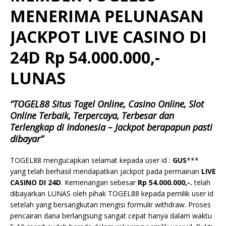
MENERIMA PELUNASAN
JACKPOT LIVE CASINO DI
24D Rp 54.000.000,-
LUNAS
“TOGEL88 Situs Togel Online, Casino Online, Slot
Online Terbaik, Terpercaya, Terbesar dan
Terlengkap di Indonesia – Jackpot berapapun pasti
dibayar”
TOGEL88 mengucapkan selamat kepada user id :
GUS
***
yang telah berhasil mendapatkan jackpot pada permainan
LIVE
CASINO DI 24D
. Kemenangan sebesar
Rp 54.000.000,-.
telah
dibayarkan LUNAS oleh pihak TOGEL88 kepada pemilik user id
setelah yang bersangkutan mengisi formulir withdraw. Proses
pencairan dana berlangsung sangat cepat hanya dalam waktu