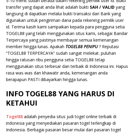
5-10 menit sudah berada dalam rekening pemilik user id. Bukti
transfer yang dapat anda lihat adalah bukti
SAH / VALID
yang
langsung di dapatkan melalui bukti transaksi dari Bank yang
digunakan untuk pengiriman dana pada rekening pemilik user
id. Terima kasih kami sampaikan kepada para pengguna setia
TOGEL88 yang telah menggunakan situs kami, sebagai Bandar
Terpercaya yang pastinya membayar semua kemenangan
member hingga lunas. Apakah
TOGEL88 PENIPU
? Reputasi
“TOGEL88 TERPERCAYA” sudah sangat melekat. puluhan
hingga ratusan ribu pengguna setia TOGEL88 tetap
menggunakan situs terbesar dan terbaik di Indonesia ini. Hapus
rasa was-was dan khawatir anda, kemenangan anda
berapapun PASTI dibayarkan hingga lunas.
INFO TOGEL88 YANG HARUS DI
KETAHUI
Togel88
adalah penyedia situs judi togel online terbaik di
indonesia yang menyediakan pasaran togel terlengkap di
Indonesia. Berbagai pasaran besar mulai dari pasaran togel