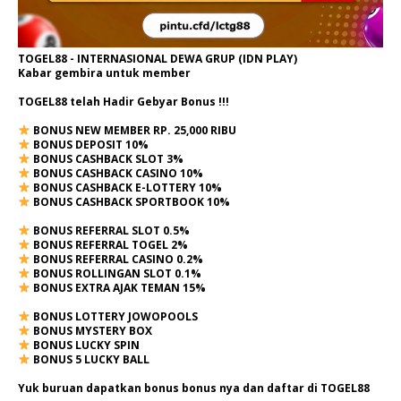
TOGEL88 - INTERNASIONAL DEWA GRUP (IDN PLAY)
Kabar gembira untuk member
TOGEL88 telah Hadir Gebyar Bonus !!!
BONUS NEW MEMBER RP. 25,000 RIBU
BONUS DEPOSIT 10%
BONUS CASHBACK SLOT 3%
BONUS CASHBACK CASINO 10%
BONUS CASHBACK E-LOTTERY 10%
BONUS CASHBACK SPORTBOOK 10%
BONUS REFERRAL SLOT 0.5%
BONUS REFERRAL TOGEL 2%
BONUS REFERRAL CASINO 0.2%
BONUS ROLLINGAN SLOT 0.1%
BONUS EXTRA AJAK TEMAN 15%
BONUS LOTTERY JOWOPOOLS
BONUS MYSTERY BOX
BONUS LUCKY SPIN
BONUS 5 LUCKY BALL
Yuk buruan dapatkan bonus bonus nya dan daftar di TOGEL88