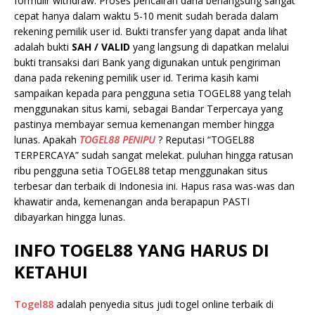
formulir withdraw. Proses pencairan dana berlangsung sangat
cepat hanya dalam waktu 5-10 menit sudah berada dalam
rekening pemilik user id. Bukti transfer yang dapat anda lihat
adalah bukti
SAH / VALID
yang langsung di dapatkan melalui
bukti transaksi dari Bank yang digunakan untuk pengiriman
dana pada rekening pemilik user id. Terima kasih kami
sampaikan kepada para pengguna setia TOGEL88 yang telah
menggunakan situs kami, sebagai Bandar Terpercaya yang
pastinya membayar semua kemenangan member hingga
lunas. Apakah
TOGEL88 PENIPU
? Reputasi “TOGEL88
TERPERCAYA” sudah sangat melekat. puluhan hingga ratusan
ribu pengguna setia TOGEL88 tetap menggunakan situs
terbesar dan terbaik di Indonesia ini. Hapus rasa was-was dan
khawatir anda, kemenangan anda berapapun PASTI
dibayarkan hingga lunas.
INFO TOGEL88 YANG HARUS DI
KETAHUI
Togel88
adalah penyedia situs judi togel online terbaik di