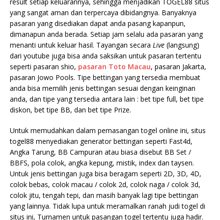
result setiap keluarannya, sehingga menjadikan TOGEL88 situs
yang sangat aman dan terpercaya dibidangnya. Banyaknya
pasaran yang disediakan dapat anda pasang kapanpun,
dimanapun anda berada. Setiap jam selalu ada pasaran yang
menanti untuk keluar hasil. Tayangan secara
Live
(langsung)
dari youtube juga bisa anda saksikan untuk pasaran tertentu
seperti pasaran shio,
pasaran Toto Macau
, pasaran Jakarta,
pasaran Jowo Pools. Tipe bettingan yang tersedia membuat
anda bisa memilih jenis bettingan sesuai dengan keinginan
anda, dan tipe yang tersedia antara lain : bet tipe full, bet tipe
diskon, bet tipe BB, dan bet tipe Prize.
Untuk memudahkan dalam pemasangan togel online ini, situs
togel88 menyediakan generator bettingan seperti Fast4d,
Angka Tarung, BB Campuran atau biasa disebut BB Set /
BBFS, pola colok, angka kepung, mistik, index dan taysen.
Untuk jenis bettingan juga bisa beragam seperti 2D, 3D, 4D,
colok bebas, colok macau / colok 2d, colok naga / colok 3d,
colok jitu, tengah tepi, dan masih banyak lagi tipe bettingan
yang lainnya. Tidak lupa untuk meramalkan ranah judi togel di
situs ini, Turnamen untuk pasangan togel tertentu juga hadir.