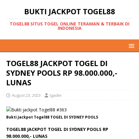
BUKTI JACKPOT TOGEL88
TOGEL88 SITUS TOGEL ONLINE TERAMAN & TERBAIK DI
INDONESIA
TOGEL88 JACKPOT TOGEL DI
SYDNEY POOLS RP 98.000.000,-
LUNAS
August 23, 2023
tgadm
Bukti Jackpot Togel88 TOGEL DI SYDNEY POOLS
TOGEL88 JACKPOT TOGEL DI SYDNEY POOLS RP
98.000.000,- LUNAS