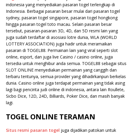
indonesia yang menyediakan pasaran togel terlengkap di
Indonesia. Berbagai pasaran besar mulai dari pasaran togel
sydney, pasaran togel singapore, pasaran togel hongkong
hingga pasaran togel toto macau. Selain pasaran besar
tersebut, pasaran-pasaran 3D, 4D, dan 5D resmi lain yang
juga sudah terdaftar di asosiasi lotre dunia, WLA (WORLD
LOTTERY ASSOCIATION) juga hadir untuk meramaikan
pasaran di TOGEL88. Permainan lain yang viral seperti slot
online, esport, dan juga live Casino / casino online, juga
tersedia untuk menghibur anda semua. TOGEL88 sebagai situs
SLOT ONLINE menyediakan permainan yang canggih dan
terbaru tentunya, semua provider yang dihadirkanpun berkelas
dunia. Casino online juga terdapat permainan yang tidak asing
lagi bagi pencinta judi online di indonesia, antara lain Roullete,
Sicbo Dice, 12D, 24D, Billiards, Poker Dice, dan masih banyak
lagi.
TOGEL ONLINE TERAMAN
Situs resmi pasaran togel
juga dijadikan patokan untuk