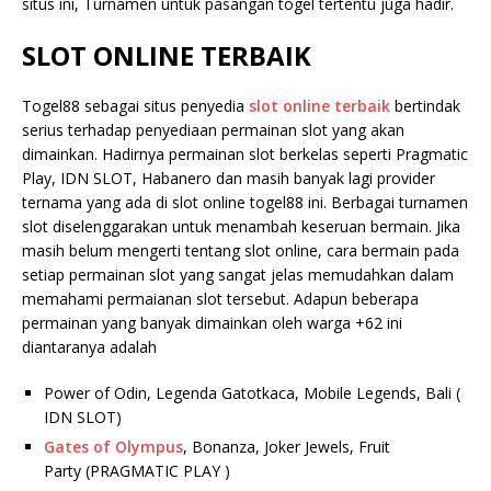
situs ini, Turnamen untuk pasangan togel tertentu juga hadir.
SLOT ONLINE TERBAIK
Togel88 sebagai situs penyedia
slot online terbaik
bertindak
serius terhadap penyediaan permainan slot yang akan
dimainkan. Hadirnya permainan slot berkelas seperti Pragmatic
Play, IDN SLOT, Habanero dan masih banyak lagi provider
ternama yang ada di slot online togel88 ini. Berbagai turnamen
slot diselenggarakan untuk menambah keseruan bermain. Jika
masih belum mengerti tentang slot online, cara bermain pada
setiap permainan slot yang sangat jelas memudahkan dalam
memahami permaianan slot tersebut. Adapun beberapa
permainan yang banyak dimainkan oleh warga +62 ini
diantaranya adalah
Power of Odin, Legenda Gatotkaca, Mobile Legends, Bali (
IDN SLOT)
Gates of Olympus
, Bonanza, Joker Jewels, Fruit
Party (PRAGMATIC PLAY )