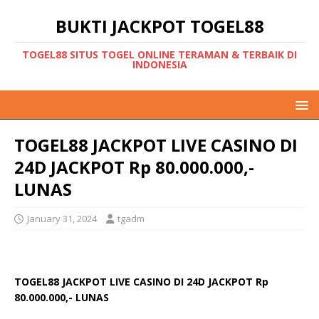
BUKTI JACKPOT TOGEL88
TOGEL88 SITUS TOGEL ONLINE TERAMAN & TERBAIK DI
INDONESIA
TOGEL88 JACKPOT LIVE CASINO DI
24D JACKPOT Rp 80.000.000,-
LUNAS
January 31, 2024
tgadm
TOGEL88 JACKPOT LIVE CASINO DI 24D JACKPOT Rp
80.000.000,- LUNAS