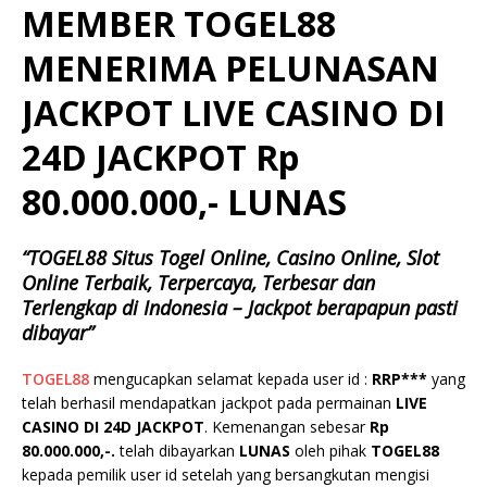
MEMBER TOGEL88
MENERIMA PELUNASAN
JACKPOT LIVE CASINO DI
24D JACKPOT Rp
80.000.000,- LUNAS
“TOGEL88 Situs Togel Online, Casino Online, Slot
Online Terbaik, Terpercaya, Terbesar dan
Terlengkap di Indonesia – Jackpot berapapun pasti
dibayar”
TOGEL88
mengucapkan selamat kepada user id :
RRP***
yang
telah berhasil mendapatkan jackpot pada permainan
LIVE
CASINO DI 24D JACKPOT
. Kemenangan sebesar
Rp
80.000.000
,-.
telah dibayarkan
LUNAS
oleh pihak
TOGEL88
kepada pemilik user id setelah yang bersangkutan mengisi