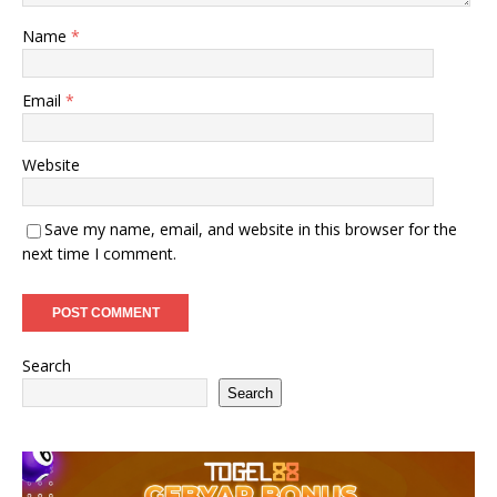
Name
*
Email
*
Website
Save my name, email, and website in this browser for the
next time I comment.
Search
Search