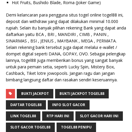
Hot Fruits, Bushido Blade, Roma (Joker Game)
Demi kelancaran para pengguna situs togel online togel88 ini,
deposit dan withdraw yang dapat dilakukan minimal 10.000
rupiah. Selain itu banyak pilihan rekening Bank yang dapat anda
daftarkan yaitu BCA , BRI , MANDIRI , CIMB , PANIN ,
SINARMAS , BSI , JENIUS , MAYBANK , MEGA , PERMATA.
Selain rekening bank tersebut juga dapat melalui e-wallet /
dompet digital seperti DANA, GOPAY, OVO. Sebagai pelengkap
lainnya, togel88 juga memberikan bonus yang sangat banyak
untuk para pemain setia, seperti Lucky Spin, Mistery Box,
Cashback, Tiket lotre jowopools. Jangan ragu dan jangan
bimbang langsung daftar dan rasakan sendiri keseruannya.
BUKTI JACKPOT
BUKTI JACKPOT TOGEL88
DAFTAR TOGEL88
INFO SLOT GACOR
LINK TOGEL88
RTP HARI INI
SLOT GACOR HARI INI
SLOT GACOR TOGEL88
TOGEL88 PENIPU