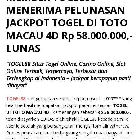
MENERIMA PELUNASAN
JACKPOT TOGEL DI TOTO
MACAU 4D Rp 58.000.000,-
LUNAS
“TOGEL88 Situs Togel Online, Casino Online, Slot
Online Terbaik, Terpercaya, Terbesar dan
Terlengkap di Indonesia – Jackpot berapapun pasti
dibayar”
TOGEL88
mengucapkan selamat kepada user id :
017*
** yang
telah berhasil mendapatkan jackpot pada permainan
TOGEL
DI TOTO MACAU 4D
. Kemenangan sebesar
Rp
58.000.000
,-.
telah dibayarkan LUNAS oleh pihak TOGEL88 kepada pemilik
user id setelah yang bersangkutan mengisi formulir withdraw.
Proses pencairan dana berlangsung sangat cepat hanya dalam