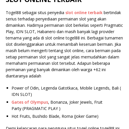
Togel88 sebagai situs penyedia
slot online terbaik
bertindak
serius terhadap penyediaan permainan slot yang akan
dimainkan. Hadirnya permainan slot berkelas seperti Pragmatic
Play, IDN SLOT, Habanero dan masih banyak lagi provider
ternama yang ada di slot online togel88 ini. Berbagai turnamen
slot diselenggarakan untuk menambah keseruan bermain. Jika
masih belum mengerti tentang slot online, cara bermain pada
setiap permainan slot yang sangat jelas memudahkan dalam
memahami permaianan slot tersebut. Adapun beberapa
permainan yang banyak dimainkan oleh warga +62 ini
diantaranya adalah
Power of Odin, Legenda Gatotkaca, Mobile Legends, Bali (
IDN SLOT)
Gates of Olympus
, Bonanza, Joker Jewels, Fruit
Party (PRAGMATIC PLAY )
Hot Fruits, Bushido Blade, Roma (Joker Game)
Demi kelancaran para pengguna situs togel online togel88 ini,