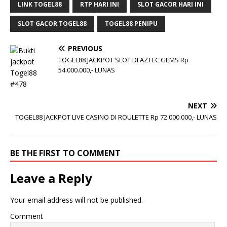
LINK TOGEL88
RTP HARI INI
SLOT GACOR HARI INI
SLOT GACOR TOGEL88
TOGEL88 PENIPU
PREVIOUS
TOGEL88 JACKPOT SLOT DI AZTEC GEMS Rp
54.000.000,- LUNAS
NEXT
TOGEL88 JACKPOT LIVE CASINO DI ROULETTE Rp 72.000.000,- LUNAS
BE THE FIRST TO COMMENT
Leave a Reply
Your email address will not be published.
Comment