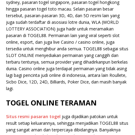
sydney, pasaran togel singapore, pasaran togel hongkong
hingga pasaran togel toto macau. Selain pasaran besar
tersebut, pasaran-pasaran 3D, 4D, dan 5D resmi lain yang
juga sudah terdaftar di asosiasi lotre dunia, WLA (WORLD
LOTTERY ASSOCIATION) juga hadir untuk meramaikan
pasaran di TOGEL88. Permainan lain yang viral seperti slot
online, esport, dan juga live Casino / casino online, juga
tersedia untuk menghibur anda semua. TOGEL88 sebagai situs
SLOT ONLINE menyediakan permainan yang canggih dan
terbaru tentunya, semua provider yang dihadirkanpun berkelas
dunia. Casino online juga terdapat permainan yang tidak asing
lagi bagi pencinta judi online di indonesia, antara lain Roullete,
Sicbo Dice, 12D, 24D, Billiards, Poker Dice, dan masih banyak
lagi.
TOGEL ONLINE TERAMAN
Situs resmi pasaran togel
juga dijadikan patokan untuk
result setiap keluarannya, sehingga menjadikan TOGEL88 situs
yang sangat aman dan terpercaya dibidangnya. Banyaknya