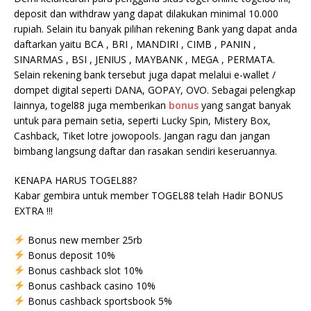
deposit dan withdraw yang dapat dilakukan minimal 10.000
rupiah. Selain itu banyak pilihan rekening Bank yang dapat anda
daftarkan yaitu BCA , BRI , MANDIRI , CIMB , PANIN ,
SINARMAS , BSI , JENIUS , MAYBANK , MEGA , PERMATA.
Selain rekening bank tersebut juga dapat melalui e-wallet /
dompet digital seperti DANA, GOPAY, OVO. Sebagai pelengkap
lainnya, togel88 juga memberikan
bonus
yang sangat banyak
untuk para pemain setia, seperti Lucky Spin, Mistery Box,
Cashback, Tiket lotre jowopools. Jangan ragu dan jangan
bimbang langsung daftar dan rasakan sendiri keseruannya.
KENAPA HARUS TOGEL88?
Kabar gembira untuk member TOGEL88 telah Hadir BONUS
EXTRA !!!
Bonus new member 25rb
Bonus deposit 10%
Bonus cashback slot 10%
Bonus cashback casino 10%
Bonus cashback sportsbook 5%