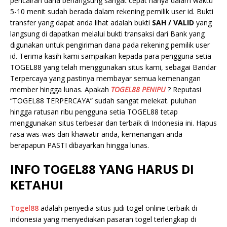
pencairan dana berlangsung sangat cepat hanya dalam waktu
5-10 menit sudah berada dalam rekening pemilik user id. Bukti
transfer yang dapat anda lihat adalah bukti
SAH / VALID
yang
langsung di dapatkan melalui bukti transaksi dari Bank yang
digunakan untuk pengiriman dana pada rekening pemilik user
id. Terima kasih kami sampaikan kepada para pengguna setia
TOGEL88 yang telah menggunakan situs kami, sebagai Bandar
Terpercaya yang pastinya membayar semua kemenangan
member hingga lunas. Apakah
TOGEL88 PENIPU
? Reputasi
“TOGEL88 TERPERCAYA” sudah sangat melekat. puluhan
hingga ratusan ribu pengguna setia TOGEL88 tetap
menggunakan situs terbesar dan terbaik di Indonesia ini. Hapus
rasa was-was dan khawatir anda, kemenangan anda
berapapun PASTI dibayarkan hingga lunas.
INFO TOGEL88 YANG HARUS DI
KETAHUI
Togel88
adalah penyedia situs judi togel online terbaik di
indonesia yang menyediakan pasaran togel terlengkap di