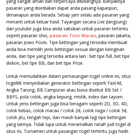
yang sangat aman dan terpercaya dibidangnya. Banyaknya
pasaran yang disediakan dapat anda pasang kapanpun,
dimanapun anda berada. Setiap jam selalu ada pasaran yang
menanti untuk keluar hasil. Tayangan secara
Live
(langsung)
dari youtube juga bisa anda saksikan untuk pasaran tertentu
seperti pasaran shio,
pasaran Toto Macau
, pasaran Jakarta,
pasaran Jowo Pools. Tipe bettingan yang tersedia membuat
anda bisa memilih jenis bettingan sesuai dengan keinginan
anda, dan tipe yang tersedia antara lain : bet tipe full, bet tipe
diskon, bet tipe BB, dan bet tipe Prize.
Untuk memudahkan dalam pemasangan togel online ini, situs
togel88 menyediakan generator bettingan seperti Fast4d,
Angka Tarung, BB Campuran atau biasa disebut BB Set /
BBFS, pola colok, angka kepung, mistik, index dan taysen.
Untuk jenis bettingan juga bisa beragam seperti 2D, 3D, 4D,
colok bebas, colok macau / colok 2d, colok naga / colok 3d,
colok jitu, tengah tepi, dan masih banyak lagi tipe bettingan
yang lainnya. Tidak lupa untuk meramalkan ranah judi togel di
situs ini, Turnamen untuk pasangan togel tertentu juga hadir.