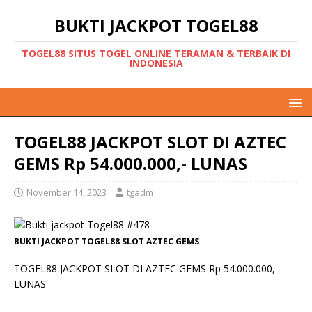
BUKTI JACKPOT TOGEL88
TOGEL88 SITUS TOGEL ONLINE TERAMAN & TERBAIK DI
INDONESIA
TOGEL88 JACKPOT SLOT DI AZTEC
GEMS Rp 54.000.000,- LUNAS
November 14, 2023
tgadm
BUKTI JACKPOT TOGEL88 SLOT AZTEC GEMS
TOGEL88 JACKPOT SLOT DI AZTEC GEMS Rp 54.000.000,-
LUNAS