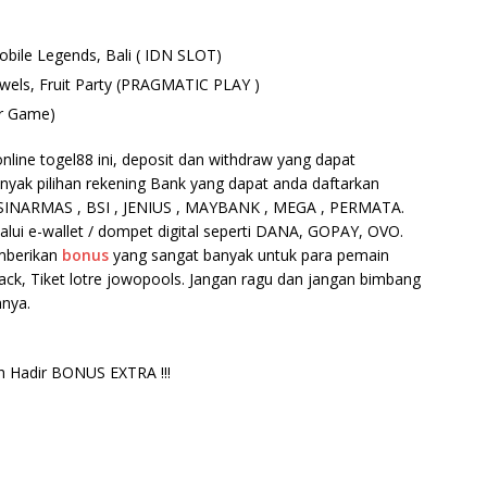
bile Legends, Bali ( IDN SLOT)
ewels, Fruit Party (PRAGMATIC PLAY )
er Game)
nline togel88 ini, deposit dan withdraw yang dapat
banyak pilihan rekening Bank yang dapat anda daftarkan
, SINARMAS , BSI , JENIUS , MAYBANK , MEGA , PERMATA.
lalui e-wallet / dompet digital seperti DANA, GOPAY, OVO.
emberikan
bonus
yang sangat banyak untuk para pemain
back, Tiket lotre jowopools. Jangan ragu dan jangan bimbang
nnya.
 Hadir BONUS EXTRA !!!