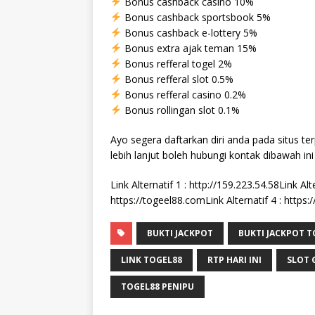
Bonus cashback casino 10%
Bonus cashback sportsbook 5%
Bonus cashback e-lottery 5%
Bonus extra ajak teman 15%
Bonus refferal togel 2%
Bonus refferal slot 0.5%
Bonus refferal casino 0.2%
Bonus rollingan slot 0.1%
Ayo segera daftarkan diri anda pada situs t
lebih lanjut boleh hubungi kontak dibawah ini 
Link Alternatif 1 : http://159.223.54.58Link Alte
https://togeel88.comLink Alternatif 4 : https
BUKTI JACKPOT
BUKTI JACKPOT T
LINK TOGEL88
RTP HARI INI
SLOT 
TOGEL88 PENIPU