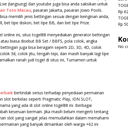
Live
(langsung) dari youtube juga bisa anda saksikan untuk
TOGE
ran Toto Macau
, pasaran Jakarta, pasaran Jowo Pools.
Rp 6
isa memilih jenis bettingan sesuai dengan keinginan anda,
TOGE
ll, bet tipe diskon, bet tipe BB, dan bet tipe Prize.
Rp 5
nline ini, situs togel88 menyediakan generator bettingan
Ko
atau biasa disebut BB Set / BBFS, pola colok, angka
No c
s bettingan juga bisa beragam seperti 2D, 3D, 4D, colok
olok 3d, colok jitu, tengah tepi, dan masih banyak lagi tipe
amalkan ranah judi togel di situs ini, Turnamen untuk
terbaik
bertindak serius terhadap penyediaan permainan
n slot berkelas seperti Pragmatic Play, IDN SLOT,
ama yang ada di slot online togel88 ini. Berbagai
bah keseruan bermain. Jika masih belum mengerti tentang
mainan slot yang sangat jelas memudahkan dalam memahami
permainan yang banyak dimainkan oleh warga +62 ini