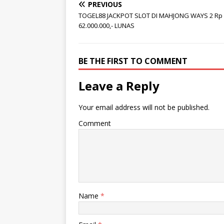
PREVIOUS
TOGEL88 JACKPOT SLOT DI MAHJONG WAYS 2 Rp
62.000.000,- LUNAS
BE THE FIRST TO COMMENT
Leave a Reply
Your email address will not be published.
Comment
Name
*