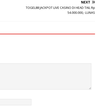
NEXT
TOGEL88 JACKPOT LIVE CASINO DI HEAD TAIL Rp
54.000.000,- LUNAS