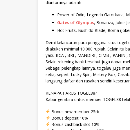
diantaranya adalah
Power of Odin, Legenda Gatotkaca, Mo
Gates of Olympus
, Bonanza, Joker J
Hot Fruits, Bushido Blade, Roma (Jok
Demi kelancaran para pengguna situs togel o
dilakukan minimal 10.000 rupiah. Selain itu 
yaitu BCA , BRI , MANDIRI , CIMB , PANIN 
Selain rekening bank tersebut juga dapat me
Sebagai pelengkap lainnya, togel88 juga m
setia, seperti Lucky Spin, Mistery Box, Cash
langsung daftar dan rasakan sendiri keserua
KENAPA HARUS TOGEL88?
Kabar gembira untuk member TOGEL88 telah
Bonus new member 25rb
Bonus deposit 10%
Bonus cashback slot 10%