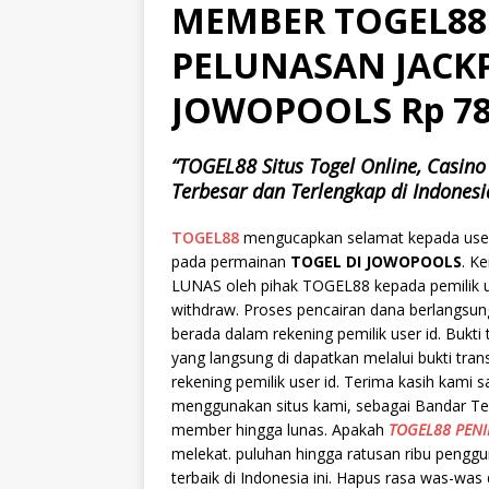
MEMBER TOGEL88
PELUNASAN JACKP
JOWOPOOLS Rp 78.
“TOGEL88 Situs Togel Online, Casino 
Terbesar dan Terlengkap di Indonesi
TOGEL88
mengucapkan selamat kepada user
pada permainan
TOGEL DI JOWOPOOLS
. K
LUNAS oleh pihak TOGEL88 kepada pemilik us
withdraw. Proses pencairan dana berlangsu
berada dalam rekening pemilik user id. Bukti 
yang langsung di dapatkan melalui bukti tra
rekening pemilik user id. Terima kasih kam
menggunakan situs kami, sebagai Bandar 
member hingga lunas. Apakah
TOGEL88 PEN
melekat. puluhan hingga ratusan ribu pengg
terbaik di Indonesia ini. Hapus rasa was-w