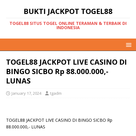
BUKTI JACKPOT TOGEL88
TOGEL88 SITUS TOGEL ONLINE TERAMAN & TERBAIK DI
INDONESIA
TOGEL88 JACKPOT LIVE CASINO DI
BINGO SICBO Rp 88.000.000,-
LUNAS
January 17, 2024
tgadm
TOGEL88 JACKPOT LIVE CASINO DI BINGO SICBO Rp
88.000.000,- LUNAS