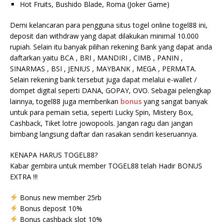
Hot Fruits, Bushido Blade, Roma (Joker Game)
Demi kelancaran para pengguna situs togel online togel88 ini,
deposit dan withdraw yang dapat dilakukan minimal 10.000
rupiah. Selain itu banyak pilihan rekening Bank yang dapat anda
daftarkan yaitu BCA , BRI , MANDIRI , CIMB , PANIN ,
SINARMAS , BSI , JENIUS , MAYBANK , MEGA , PERMATA.
Selain rekening bank tersebut juga dapat melalui e-wallet /
dompet digital seperti DANA, GOPAY, OVO. Sebagai pelengkap
lainnya, togel88 juga memberikan
bonus
yang sangat banyak
untuk para pemain setia, seperti Lucky Spin, Mistery Box,
Cashback, Tiket lotre jowopools. Jangan ragu dan jangan
bimbang langsung daftar dan rasakan sendiri keseruannya.
KENAPA HARUS TOGEL88?
Kabar gembira untuk member TOGEL88 telah Hadir BONUS
EXTRA !!!
Bonus new member 25rb
Bonus deposit 10%
Bonus cashback slot 10%