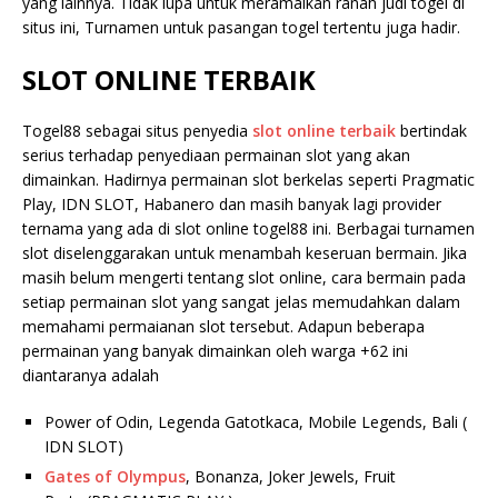
yang lainnya. Tidak lupa untuk meramalkan ranah judi togel di
situs ini, Turnamen untuk pasangan togel tertentu juga hadir.
SLOT ONLINE TERBAIK
Togel88 sebagai situs penyedia
slot online terbaik
bertindak
serius terhadap penyediaan permainan slot yang akan
dimainkan. Hadirnya permainan slot berkelas seperti Pragmatic
Play, IDN SLOT, Habanero dan masih banyak lagi provider
ternama yang ada di slot online togel88 ini. Berbagai turnamen
slot diselenggarakan untuk menambah keseruan bermain. Jika
masih belum mengerti tentang slot online, cara bermain pada
setiap permainan slot yang sangat jelas memudahkan dalam
memahami permaianan slot tersebut. Adapun beberapa
permainan yang banyak dimainkan oleh warga +62 ini
diantaranya adalah
Power of Odin, Legenda Gatotkaca, Mobile Legends, Bali (
IDN SLOT)
Gates of Olympus
, Bonanza, Joker Jewels, Fruit