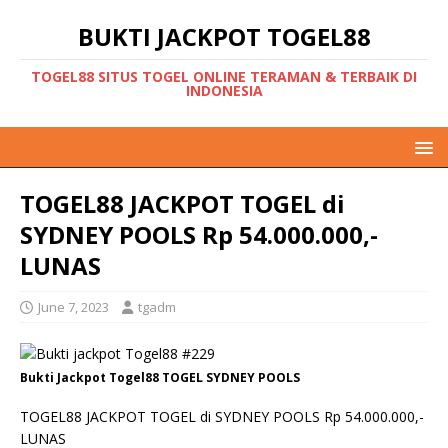
BUKTI JACKPOT TOGEL88
TOGEL88 SITUS TOGEL ONLINE TERAMAN & TERBAIK DI
INDONESIA
TOGEL88 JACKPOT TOGEL di
SYDNEY POOLS Rp 54.000.000,-
LUNAS
June 7, 2023
tgadm
Bukti Jackpot Togel88 TOGEL SYDNEY POOLS
TOGEL88 JACKPOT TOGEL di SYDNEY POOLS Rp 54.000.000,-
LUNAS