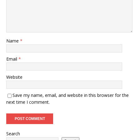
Name
*
Email
*
Website
Save my name, email, and website in this browser for the
next time I comment.
Search