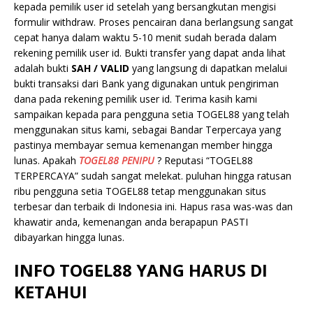
kepada pemilik user id setelah yang bersangkutan mengisi
formulir withdraw. Proses pencairan dana berlangsung sangat
cepat hanya dalam waktu 5-10 menit sudah berada dalam
rekening pemilik user id. Bukti transfer yang dapat anda lihat
adalah bukti
SAH / VALID
yang langsung di dapatkan melalui
bukti transaksi dari Bank yang digunakan untuk pengiriman
dana pada rekening pemilik user id. Terima kasih kami
sampaikan kepada para pengguna setia TOGEL88 yang telah
menggunakan situs kami, sebagai Bandar Terpercaya yang
pastinya membayar semua kemenangan member hingga
lunas. Apakah
TOGEL88 PENIPU
? Reputasi “TOGEL88
TERPERCAYA” sudah sangat melekat. puluhan hingga ratusan
ribu pengguna setia TOGEL88 tetap menggunakan situs
terbesar dan terbaik di Indonesia ini. Hapus rasa was-was dan
khawatir anda, kemenangan anda berapapun PASTI
dibayarkan hingga lunas.
INFO TOGEL88 YANG HARUS DI
KETAHUI