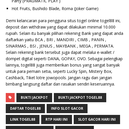
Party (PRAGMATIC PLAY )
Hot Fruits, Bushido Blade, Roma (Joker Game)
Demi kelancaran para pengguna situs togel online togel88 ini,
deposit dan withdraw yang dapat dilakukan minimal 10.000
rupiah. Selain itu banyak pilihan rekening Bank yang dapat anda
daftarkan yaitu BCA , BRI , MANDIRI , CIMB , PANIN ,
SINARMAS , BSI , JENIUS , MAYBANK , MEGA , PERMATA.
Selain rekening bank tersebut juga dapat melalui e-wallet /
dompet digital seperti DANA, GOPAY, OVO. Sebagai pelengkap
lainnya, togel88 juga memberikan bonus yang sangat banyak
untuk para pemain setia, seperti Lucky Spin, Mistery Box,
Cashback, Tiket lotre jowopools. Jangan ragu dan jangan
bimbang langsung daftar dan rasakan sendiri keseruannya.
BUKTI JACKPOT
BUKTI JACKPOT TOGEL88
DAFTAR TOGEL88
INFO SLOT GACOR
LINK TOGEL88
RTP HARI INI
SLOT GACOR HARI INI