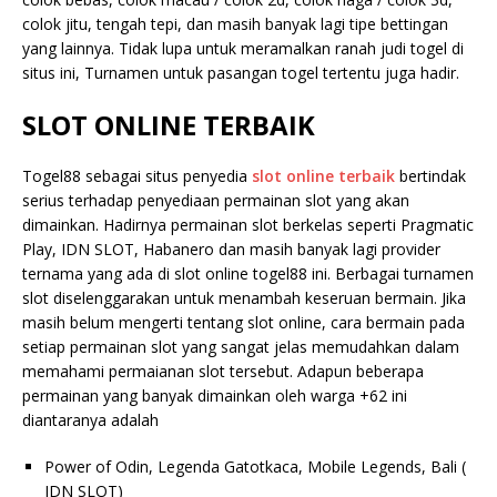
colok jitu, tengah tepi, dan masih banyak lagi tipe bettingan
yang lainnya. Tidak lupa untuk meramalkan ranah judi togel di
situs ini, Turnamen untuk pasangan togel tertentu juga hadir.
SLOT ONLINE TERBAIK
Togel88 sebagai situs penyedia
slot online terbaik
bertindak
serius terhadap penyediaan permainan slot yang akan
dimainkan. Hadirnya permainan slot berkelas seperti Pragmatic
Play, IDN SLOT, Habanero dan masih banyak lagi provider
ternama yang ada di slot online togel88 ini. Berbagai turnamen
slot diselenggarakan untuk menambah keseruan bermain. Jika
masih belum mengerti tentang slot online, cara bermain pada
setiap permainan slot yang sangat jelas memudahkan dalam
memahami permaianan slot tersebut. Adapun beberapa
permainan yang banyak dimainkan oleh warga +62 ini
diantaranya adalah
Power of Odin, Legenda Gatotkaca, Mobile Legends, Bali (
IDN SLOT)