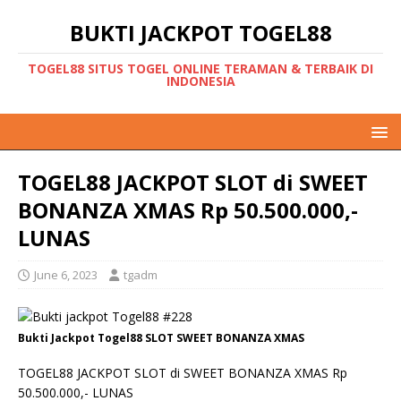
BUKTI JACKPOT TOGEL88
TOGEL88 SITUS TOGEL ONLINE TERAMAN & TERBAIK DI
INDONESIA
TOGEL88 JACKPOT SLOT di SWEET
BONANZA XMAS Rp 50.500.000,-
LUNAS
June 6, 2023
tgadm
Bukti Jackpot Togel88 SLOT SWEET BONANZA XMAS
TOGEL88 JACKPOT SLOT di SWEET BONANZA XMAS Rp
50.500.000,- LUNAS