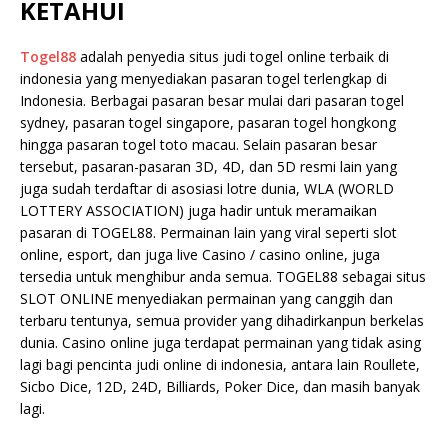
KETAHUI
Togel88
adalah penyedia situs judi togel online terbaik di
indonesia yang menyediakan pasaran togel terlengkap di
Indonesia. Berbagai pasaran besar mulai dari pasaran togel
sydney, pasaran togel singapore, pasaran togel hongkong
hingga pasaran togel toto macau. Selain pasaran besar
tersebut, pasaran-pasaran 3D, 4D, dan 5D resmi lain yang
juga sudah terdaftar di asosiasi lotre dunia, WLA (WORLD
LOTTERY ASSOCIATION) juga hadir untuk meramaikan
pasaran di TOGEL88. Permainan lain yang viral seperti slot
online, esport, dan juga live Casino / casino online, juga
tersedia untuk menghibur anda semua. TOGEL88 sebagai situs
SLOT ONLINE menyediakan permainan yang canggih dan
terbaru tentunya, semua provider yang dihadirkanpun berkelas
dunia. Casino online juga terdapat permainan yang tidak asing
lagi bagi pencinta judi online di indonesia, antara lain Roullete,
Sicbo Dice, 12D, 24D, Billiards, Poker Dice, dan masih banyak
lagi.