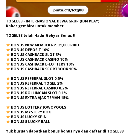
TOGEL88 - INTERNASIONAL DEWA GRUP (IDN PLAY)
Kabar gembira untuk member
TOGEL88 telah Hadir Gebyar Bonus !!!
BONUS NEW MEMBER RP. 25,000 RIBU
BONUS DEPOSIT 10%
BONUS CASHBACK SLOT 3%
BONUS CASHBACK CASINO 10%
BONUS CASHBACK E-LOTTERY 10%
BONUS CASHBACK SPORTBOOK 10%
BONUS REFERRAL SLOT 0.5%
BONUS REFERRAL TOGEL 2%
BONUS REFERRAL CASINO 0.2%
BONUS ROLLINGAN SLOT 0.1%
BONUS EXTRA AJAK TEMAN 15%
BONUS LOTTERY JOWOPOOLS
BONUS MYSTERY BOX
BONUS LUCKY SPIN
BONUS 5 LUCKY BALL
Yuk buruan dapatkan bonus bonus nya dan daftar di TOGEL88