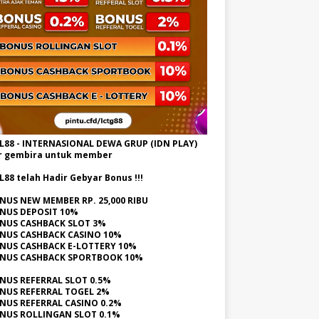
L88 - INTERNASIONAL DEWA GRUP (IDN PLAY)
r gembira untuk member
88 telah Hadir Gebyar Bonus !!!
NUS NEW MEMBER RP. 25,000 RIBU
NUS DEPOSIT 10%
NUS CASHBACK SLOT 3%
NUS CASHBACK CASINO 10%
NUS CASHBACK E-LOTTERY 10%
NUS CASHBACK SPORTBOOK 10%
NUS REFERRAL SLOT 0.5%
NUS REFERRAL TOGEL 2%
NUS REFERRAL CASINO 0.2%
NUS ROLLINGAN SLOT 0.1%