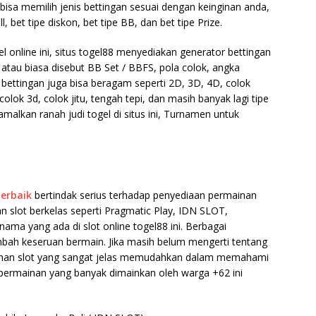
isa memilih jenis bettingan sesuai dengan keinginan anda,
ll, bet tipe diskon, bet tipe BB, dan bet tipe Prize.
nline ini, situs togel88 menyediakan generator bettingan
atau biasa disebut BB Set / BBFS, pola colok, angka
s bettingan juga bisa beragam seperti 2D, 3D, 4D, colok
olok 3d, colok jitu, tengah tepi, dan masih banyak lagi tipe
amalkan ranah judi togel di situs ini, Turnamen untuk
terbaik
bertindak serius terhadap penyediaan permainan
n slot berkelas seperti Pragmatic Play, IDN SLOT,
ama yang ada di slot online togel88 ini. Berbagai
bah keseruan bermain. Jika masih belum mengerti tentang
mainan slot yang sangat jelas memudahkan dalam memahami
permainan yang banyak dimainkan oleh warga +62 ini