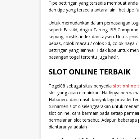
Tipe bettingan yang tersedia membuat anda b
dan tipe yang tersedia antara lain : bet tipe fu
Untuk memudahkan dalam pemasangan togel o
seperti Fast4d, Angka Tarung, BB Campuran 
kepung, mistik, index dan taysen. Untuk jeni
bebas, colok macau / colok 2d, colok naga / c
bettingan yang lainnya. Tidak lupa untuk mer
pasangan togel tertentu juga hadir.
SLOT ONLINE TERBAIK
Togel88 sebagai situs penyedia
slot online 
slot yang akan dimainkan. Hadirnya permaina
Habanero dan masih banyak lagi provider tern
turnamen slot diselenggarakan untuk menam
slot online, cara bermain pada setiap per
permaianan slot tersebut. Adapun beberapa 
diantaranya adalah