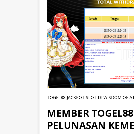
TOGEL88 JACKPOT SLOT DI WISDOM OF ATH
MEMBER TOGEL88
PELUNASAN KEME