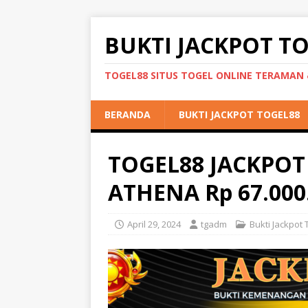
BUKTI JACKPOT T
TOGEL88 SITUS TOGEL ONLINE TERAMAN &
BERANDA
BUKTI JACKPOT TOGEL88
TOGEL88 JACKPOT
ATHENA Rp 67.000
April 29, 2024
tgadm
Bukti Jackpot 