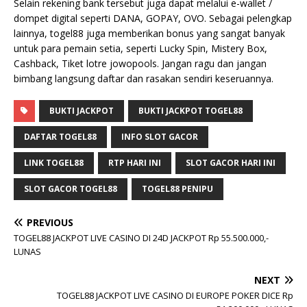
Selain rekening bank tersebut juga dapat melalui e-wallet /
dompet digital seperti DANA, GOPAY, OVO. Sebagai pelengkap
lainnya, togel88 juga memberikan bonus yang sangat banyak
untuk para pemain setia, seperti Lucky Spin, Mistery Box,
Cashback, Tiket lotre jowopools. Jangan ragu dan jangan
bimbang langsung daftar dan rasakan sendiri keseruannya.
BUKTI JACKPOT
BUKTI JACKPOT TOGEL88
DAFTAR TOGEL88
INFO SLOT GACOR
LINK TOGEL88
RTP HARI INI
SLOT GACOR HARI INI
SLOT GACOR TOGEL88
TOGEL88 PENIPU
PREVIOUS
TOGEL88 JACKPOT LIVE CASINO DI 24D JACKPOT Rp 55.500.000,-
LUNAS
NEXT
TOGEL88 JACKPOT LIVE CASINO DI EUROPE POKER DICE Rp