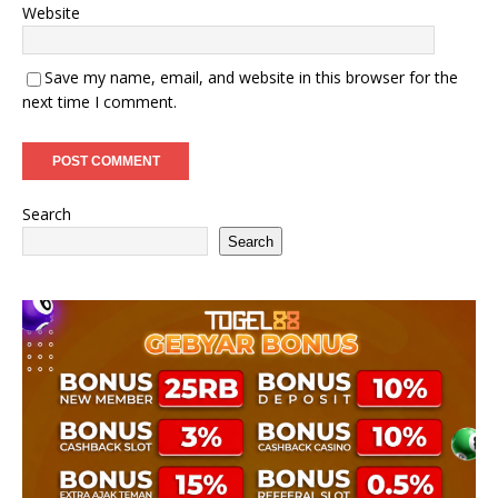
Website
Save my name, email, and website in this browser for the
next time I comment.
Search
Search