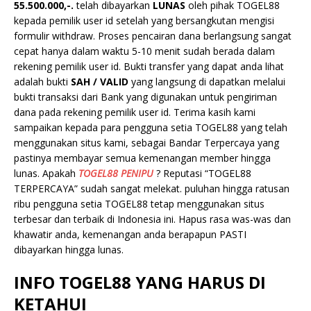
55.500.000,-.
telah dibayarkan
LUNAS
oleh pihak TOGEL88
kepada pemilik user id setelah yang bersangkutan mengisi
formulir withdraw. Proses pencairan dana berlangsung sangat
cepat hanya dalam waktu 5-10 menit sudah berada dalam
rekening pemilik user id. Bukti transfer yang dapat anda lihat
adalah bukti
SAH / VALID
yang langsung di dapatkan melalui
bukti transaksi dari Bank yang digunakan untuk pengiriman
dana pada rekening pemilik user id. Terima kasih kami
sampaikan kepada para pengguna setia TOGEL88 yang telah
menggunakan situs kami, sebagai Bandar Terpercaya yang
pastinya membayar semua kemenangan member hingga
lunas. Apakah
TOGEL88 PENIPU
? Reputasi “TOGEL88
TERPERCAYA” sudah sangat melekat. puluhan hingga ratusan
ribu pengguna setia TOGEL88 tetap menggunakan situs
terbesar dan terbaik di Indonesia ini. Hapus rasa was-was dan
khawatir anda, kemenangan anda berapapun PASTI
dibayarkan hingga lunas.
INFO TOGEL88 YANG HARUS DI
KETAHUI