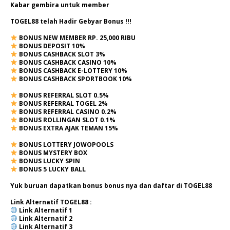
Kabar gembira untuk member
TOGEL88 telah Hadir Gebyar Bonus !!!
BONUS NEW MEMBER RP. 25,000 RIBU
BONUS DEPOSIT 10%
BONUS CASHBACK SLOT 3%
BONUS CASHBACK CASINO 10%
BONUS CASHBACK E-LOTTERY 10%
BONUS CASHBACK SPORTBOOK 10%
BONUS REFERRAL SLOT 0.5%
BONUS REFERRAL TOGEL 2%
BONUS REFERRAL CASINO 0.2%
BONUS ROLLINGAN SLOT 0.1%
BONUS EXTRA AJAK TEMAN 15%
BONUS LOTTERY JOWOPOOLS
BONUS MYSTERY BOX
BONUS LUCKY SPIN
BONUS 5 LUCKY BALL
Yuk buruan dapatkan bonus bonus nya dan daftar di TOGEL88
Link Alternatif TOGEL88 :
Link Alternatif
1
Link Alternatif
2
Link Alternatif 3