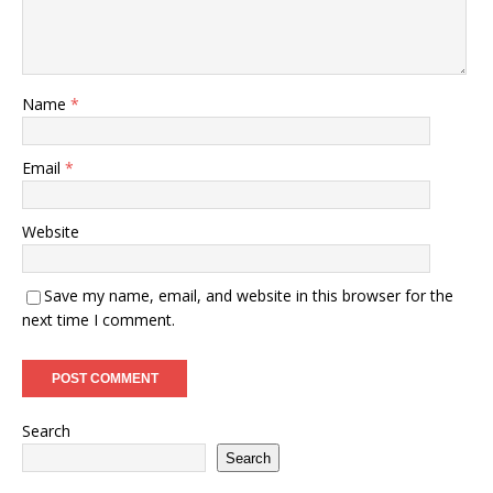
Name
*
Email
*
Website
Save my name, email, and website in this browser for the
next time I comment.
Search
Search