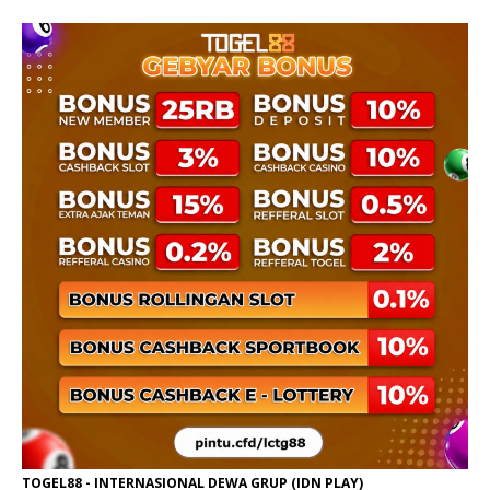
TOGEL88 - INTERNASIONAL DEWA GRUP (IDN PLAY)