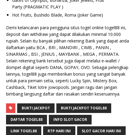
Gates of Olympus, Bonanza, Joker Jewels, Fruit
Party (PRAGMATIC PLAY )
Hot Fruits, Bushido Blade, Roma (Joker Game)
Demi kelancaran para pengguna situs togel online togel88 ini,
deposit dan withdraw yang dapat dilakukan minimal 10.000
rupiah. Selain itu banyak pilihan rekening Bank yang dapat anda
daftarkan yaitu BCA , BRI , MANDIRI , CIMB , PANIN ,
SINARMAS , BSI , JENIUS , MAYBANK , MEGA , PERMATA.
Selain rekening bank tersebut juga dapat melalui e-wallet /
dompet digital seperti DANA, GOPAY, OVO. Sebagai pelengkap
lainnya, togel88 juga memberikan bonus yang sangat banyak
untuk para pemain setia, seperti Lucky Spin, Mistery Box,
Cashback, Tiket lotre jowopools. Jangan ragu dan jangan
bimbang langsung daftar dan rasakan sendiri keseruannya.
BUKTI JACKPOT
BUKTI JACKPOT TOGEL88
DAFTAR TOGEL88
INFO SLOT GACOR
LINK TOGEL88
RTP HARI INI
SLOT GACOR HARI INI