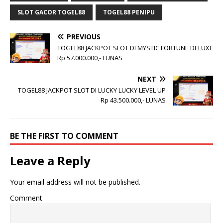
SLOT GACOR TOGEL88
TOGEL88 PENIPU
PREVIOUS
TOGEL88 JACKPOT SLOT DI MYSTIC FORTUNE DELUXE
Rp 57.000.000,- LUNAS
NEXT
TOGEL88 JACKPOT SLOT DI LUCKY LUCKY LEVEL UP
Rp 43.500.000,- LUNAS
BE THE FIRST TO COMMENT
Leave a Reply
Your email address will not be published.
Comment