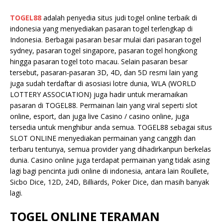
TOGEL88
adalah penyedia situs judi togel online terbaik di
indonesia yang menyediakan pasaran togel terlengkap di
Indonesia. Berbagai pasaran besar mulai dari pasaran togel
sydney, pasaran togel singapore, pasaran togel hongkong
hingga pasaran togel toto macau. Selain pasaran besar
tersebut, pasaran-pasaran 3D, 4D, dan 5D resmi lain yang
juga sudah terdaftar di asosiasi lotre dunia, WLA (WORLD
LOTTERY ASSOCIATION) juga hadir untuk meramaikan
pasaran di TOGEL88. Permainan lain yang viral seperti slot
online, esport, dan juga live Casino / casino online, juga
tersedia untuk menghibur anda semua. TOGEL88 sebagai situs
SLOT ONLINE menyediakan permainan yang canggih dan
terbaru tentunya, semua provider yang dihadirkanpun berkelas
dunia. Casino online juga terdapat permainan yang tidak asing
lagi bagi pencinta judi online di indonesia, antara lain Roullete,
Sicbo Dice, 12D, 24D, Billiards, Poker Dice, dan masih banyak
lagi.
TOGEL ONLINE TERAMAN