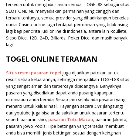
tersedia untuk menghibur anda semua. TOGEL88 sebagai situs
SLOT ONLINE menyediakan permainan yang canggih dan
terbaru tentunya, semua provider yang dihadirkanpun berkelas
dunia. Casino online juga terdapat permainan yang tidak asing
lagi bagi pencinta judi online di indonesia, antara lain Roullete,
Sicbo Dice, 12D, 24D, Billiards, Poker Dice, dan masih banyak
lagi.
TOGEL ONLINE TERAMAN
Situs resmi pasaran togel
juga dijadikan patokan untuk
result setiap keluarannya, sehingga menjadikan TOGEL88 situs
yang sangat aman dan terpercaya dibidangnya. Banyaknya
pasaran yang disediakan dapat anda pasang kapanpun,
dimanapun anda berada. Setiap jam selalu ada pasaran yang
menanti untuk keluar hasil. Tayangan secara
Live
(langsung)
dari youtube juga bisa anda saksikan untuk pasaran tertentu
seperti pasaran shio,
pasaran Toto Macau
, pasaran Jakarta,
pasaran Jowo Pools. Tipe bettingan yang tersedia membuat
anda bisa memilih jenis bettingan sesuai dengan keinginan