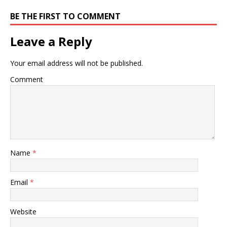
BE THE FIRST TO COMMENT
Leave a Reply
Your email address will not be published.
Comment
Name
*
Email
*
Website