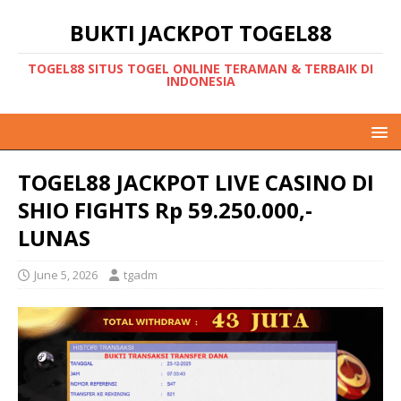
BUKTI JACKPOT TOGEL88
TOGEL88 SITUS TOGEL ONLINE TERAMAN & TERBAIK DI
INDONESIA
TOGEL88 JACKPOT LIVE CASINO DI
SHIO FIGHTS Rp 59.250.000,-
LUNAS
June 5, 2026
tgadm