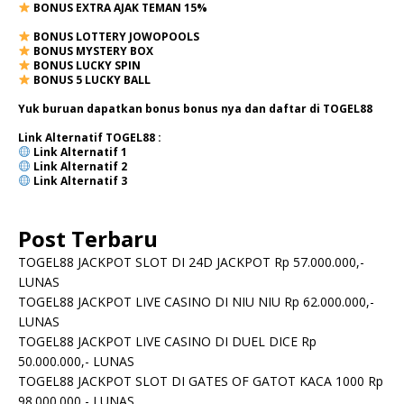
BONUS EXTRA AJAK TEMAN 15%
BONUS LOTTERY JOWOPOOLS
BONUS MYSTERY BOX
BONUS LUCKY SPIN
BONUS 5 LUCKY BALL
Yuk buruan dapatkan bonus bonus nya dan daftar di TOGEL88
Link Alternatif TOGEL88 :
Link Alternatif
1
Link Alternatif
2
Link Alternatif 3
Post Terbaru
TOGEL88 JACKPOT SLOT DI 24D JACKPOT Rp 57.000.000,-
LUNAS
TOGEL88 JACKPOT LIVE CASINO DI NIU NIU Rp 62.000.000,-
LUNAS
TOGEL88 JACKPOT LIVE CASINO DI DUEL DICE Rp
50.000.000,- LUNAS
TOGEL88 JACKPOT SLOT DI GATES OF GATOT KACA 1000 Rp
98.000.000,- LUNAS